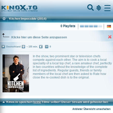
Home
Menu
Kitchen Impossible
(2014)
0 Playlists
Klicke hier um diese Seite anzupassen
Deutschland
~ 155 min.
0
In the show, two prominent star or television chefs
compete against each other. The aim is to cook a local
speciality of a local top chef, a rare amateur chef, perfectly
in two countries without the knowledge of the complete
list of ingredients. Regular guests, friends or family
members of the local chef are then asked to Rate how
close the re-cooked dish is to the original.
Kinox.to speichert
keine
Filme selber! Dieser Stream wird gehostet bei:
Vinovo.to
Anbieter Übersicht umschalten