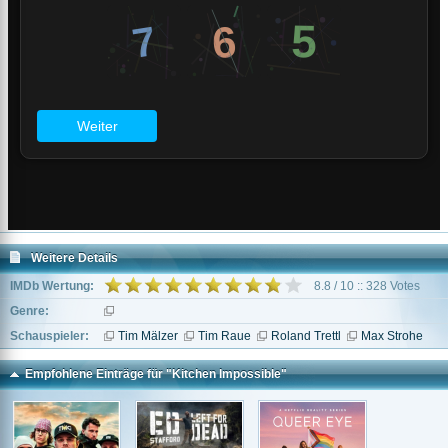
Weitere Details
IMDb Wertung:
8.8 / 10 :: 328 Votes
Genre:
Schauspieler:
Tim Mälzer
Tim Raue
Roland Trettl
Max Strohe
Empfohlene Einträge für "Kitchen Impossible"