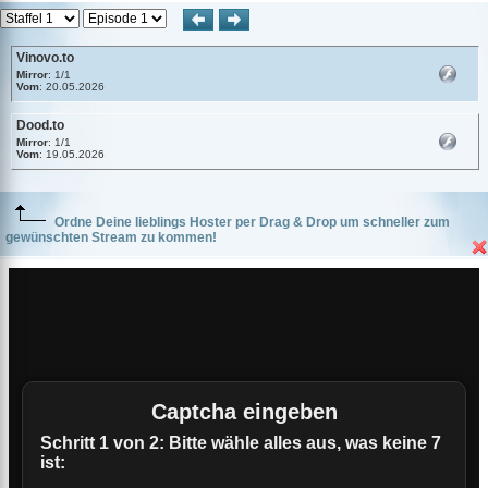
Vinovo.to
Mirror
: 1/1
Vom
: 20.05.2026
Dood.to
Mirror
: 1/1
Vom
: 19.05.2026
Ordne Deine lieblings Hoster per Drag & Drop um schneller zum
gewünschten Stream zu kommen!