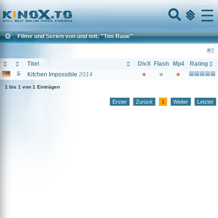
Home
Menu
Filme und Serien von und mit: "Tim Raue"
Titel
DivX
Flash
Mp4
Rating
Kitchen Impossible
2014
1 bis 1 von 1 Einträgen
Erster
Zurück
1
Weiter
Letzter