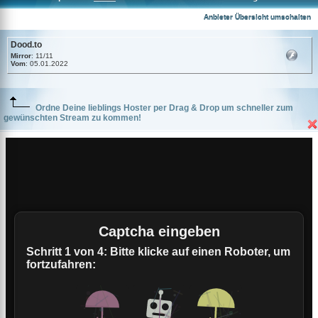
Dood.to
Anbieter Übersicht umschalten
Dood.to
Mirror
: 11/11
Vom
: 05.01.2022
Ordne Deine lieblings Hoster per Drag & Drop um schneller zum
gewünschten Stream zu kommen!