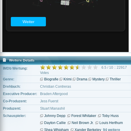
Weitere Details
6.5 / 10 :: 22917
IMDb Wertung:
Votes
Genre:
Biografie
Krimi
Drama
Mystery
Thriller
Drehbuch:
Christian Contreras
Executive Producer:
Braden Aftergood
Co-Produzent:
Jess Fuerst
Produzent:
Stuart Manashil
Schauspieler:
Johnny Depp
Forest Whitaker
Toby Huss
Dayton Callie
Neil Brown Jr.
Louis Herthum
Shea Whigham
Xander Berkeley
94 weitere