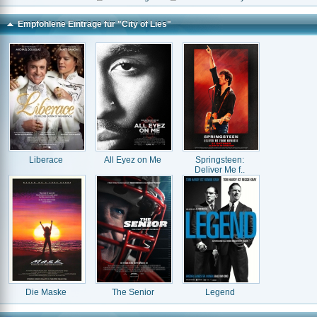
Empfohlene Einträge für "City of Lies"
Liberace
All Eyez on Me
Springsteen:
Deliver Me f..
Die Maske
The Senior
Legend