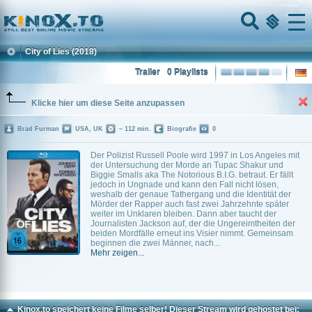
Home
Menu
City of Lies
(2018)
Trailer
0 Playlists
Klicke hier um diese Seite anzupassen
Brad Furman
USA, UK
~ 112 min.
Biografie
0
Der Polizist Russell Poole wird 1997 in Los Angeles mit
der Untersuchung der Morde an Tupac Shakur und
Biggie Smalls aka The Notorious B.I.G. betraut. Er fällt
jedoch in Ungnade und kann den Fall nicht lösen,
weshalb der genaue Tathergang und die Identität der
Mörder der Rapper auch fast zwei Jahrzehnte später
weiter im Unklaren bleiben. Dann aber taucht der
Journalisten Jackson auf, der die Ungereimtheiten der
beiden Mordfälle erneut ins Visier nimmt. Gemeinsam
beginnen die zwei Männer, nach...
Mehr zeigen...
Kinox.to speichert
keine
Filme selber! Dieser Stream wird gehostet bei: