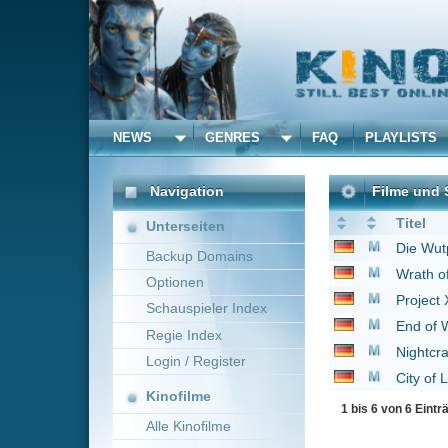
NEWS
GENRES
FAQ
PLAYLISTS
ALLE
Navigation
Filme und Serien von u
Titel
Unterseiten
Die Wutprobe
2003
Backup Domains
Wrath of Cain - Kreisl
Optionen
Project X
2012
Schauspieler Index
End of Watch
2012
Regie Index
Nightcrawler - Jede Na
Login / Register
City of Lies
2018
Kinofilme
1 bis 6 von 6 Einträgen
Alle Kinofilme
Filme
Alle Filme
Beliebte