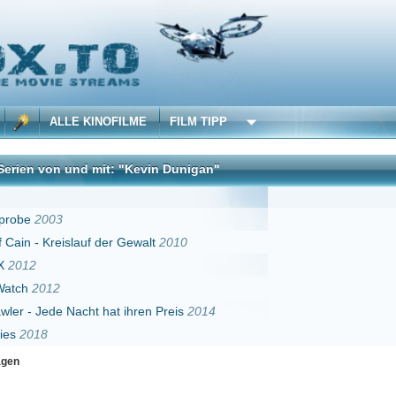
 KINOFILME
FILM TIPP
nd mit: "Kevin Dunigan"
DivX
auf der Gewalt
2010
cht hat ihren Preis
2014
Erster
Zurück