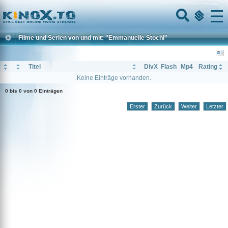
Home
Menu
Filme und Serien von und mit: "Emmanuelle Stochl"
Titel
DivX
Flash
Mp4
Rating
Keine Einträge vorhanden.
0 bis 0 von 0 Einträgen
Erster
Zurück
Weiter
Letzter