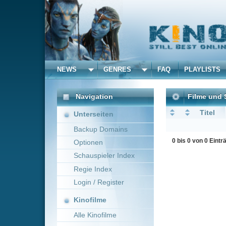
NEWS
GENRES
FAQ
PLAYLISTS
ALLE
Navigation
Filme und Serien von un
Titel
Unterseiten
Backup Domains
0 bis 0 von 0 Einträgen
Optionen
Schauspieler Index
Regie Index
Login / Register
Kinofilme
Alle Kinofilme
Filme
Alle Filme
Beliebte