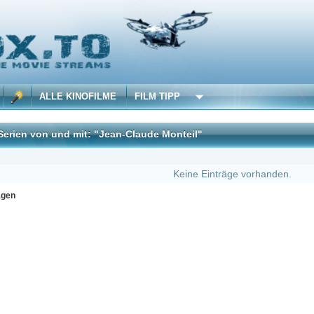
 KINOFILME
FILM TIPP
d mit: "Jean-Claude Monteil"
DivX
Keine Einträge vorhanden.
Erster
Zu