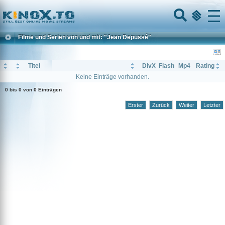
Home
Menu
Filme und Serien von und mit: "Jean Depussé"
Titel
DivX
Flash
Mp4
Rating
Keine Einträge vorhanden.
0 bis 0 von 0 Einträgen
Erster
Zurück
Weiter
Letzter