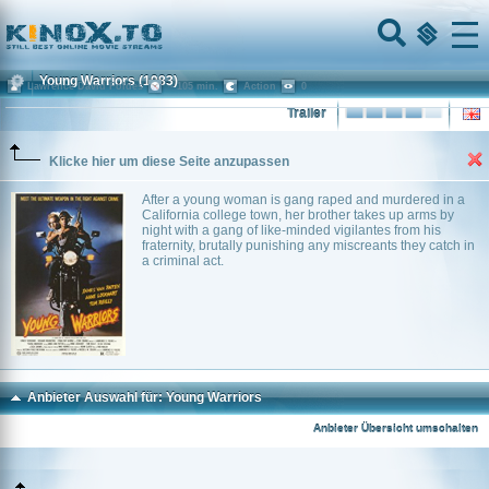
Home
Menu
Young Warriors
(1983)
Lawrence David Foldes
~ 105 min.
Action
0
Trailer
Klicke hier um diese Seite anzupassen
After a young woman is gang raped and murdered in a
California college town, her brother takes up arms by
night with a gang of like-minded vigilantes from his
fraternity, brutally punishing any miscreants they catch in
a criminal act.
Anbieter Auswahl für: Young Warriors
Anbieter Übersicht umschalten