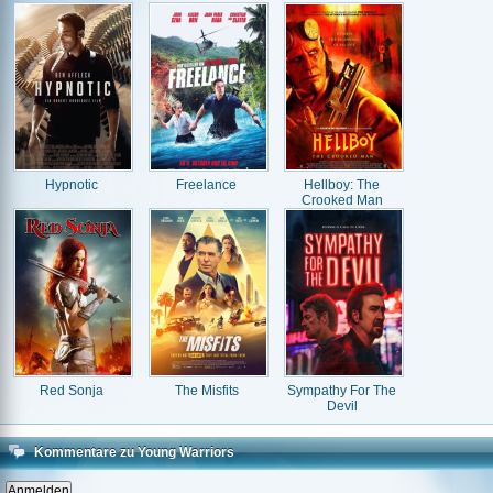
Hypnotic
Freelance
Hellboy: The
Crooked Man
Red Sonja
The Misfits
Sympathy For The
Devil
Kommentare zu Young Warriors