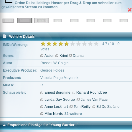
Ordne Deine lieblings Hoster per Drag & Drop um schneller zum
gewünschten Stream zu kommen!
Weitere Details
4.7 / 10 :: 0
IMDb Wertung:
Votes
Genre:
Action
Krimi
Drama
Autor:
Russell W. Colgin
Executive Producer:
George Foldes
Produzent:
Victoria Paige Meyerink
MPAA:
R
Schauspieler:
Ernest Borgnine
Richard Roundtree
Lynda Day George
James Van Patten
Anne Lockhart
Tom Reilly
Ed De Stefane
Mike Norris
32 weitere
Empfohlene Einträge für "Young Warriors"