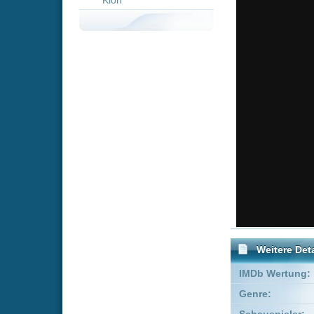
Weitere Details
IMDb Wertung:
Genre:
Komödie
Schauspieler:
Halle Bail
Empfohlene Einträge für "