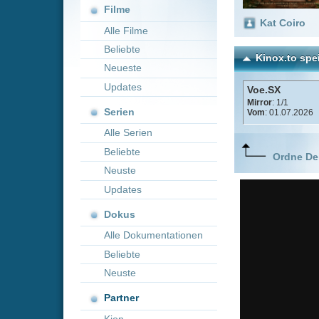
Neueste
Updates
Voe.SX
Mirror
: 1/1
Serien
Vom
: 01.07.2026
Alle Serien
Beliebte
Ordne Deine lieblings
Neuste
Updates
Dokus
Alle Dokumentationen
Beliebte
Neuste
Partner
Kion