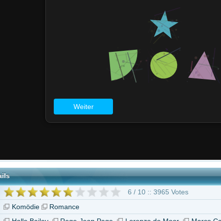
6 / 10 :: 3965 Votes
Romance
ey
Rege-Jean Page
Lorenzo de Moor
Marco Calvani
You, Me & Italy"