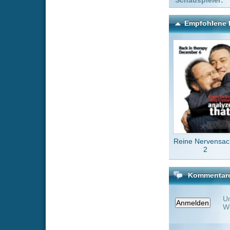
Reine Nervensache
Monsieu
2
Di
Kommentare zu You, Me &
Um einen Kommen
Wenn Du noch ke
Alle Kommentare
(0)