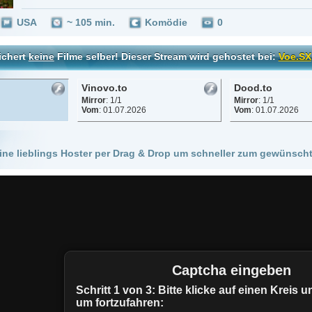
Vinovo.to
Dood.to
Mirror
: 1/1
Mirror
: 1/1
Vom
: 01.07.2026
Vom
: 01.07.2026
 Hoster per Drag & Drop um schneller zum gewünschten Stream zu kommen!