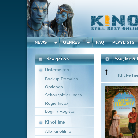
NEWS
GENRES
FAQ
PLAYLISTS
ALLE
Navigation
You, Me & Italy
(2026)
Unterseiten
Klicke hier um diese 
Backup Domains
Optionen
When a wo
romance t
Schauspieler Index
Regie Index
Login / Register
Kinofilme
Alle Kinofilme
Filme
Kat Coiro
USA
Alle Filme
Beliebte
Kinox.to speichert
keine
F