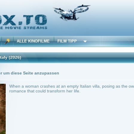
 KINOFILME
FILM TIPP
Trailer
0 Playlists
Seite anzupassen
man crashes at an empty Italian villa, posing as the owner's fiancée, she discover
hat could transform her life.
~ 105 min.
Komödie
0
ilme selber! Dieser Stream wird gehostet bei:
Voe.SX
Anbie