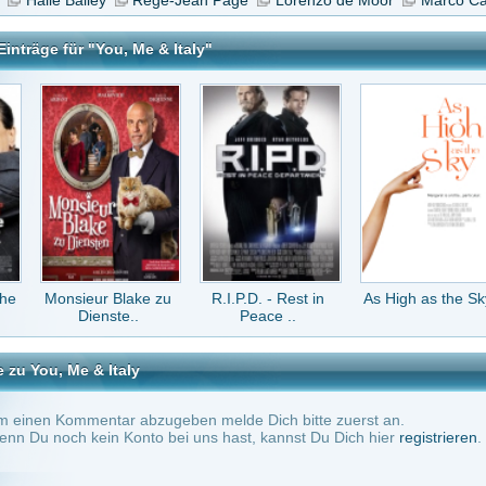
r Blake zu
R.I.P.D. - Rest in
As High as the Sky
Champions
enste..
Peace ..
 Italy
tar abzugeben melde Dich bitte zuerst an.
in Konto bei uns hast, kannst Du Dich hier
registrieren
.
Keine Kommentare vorhanden.