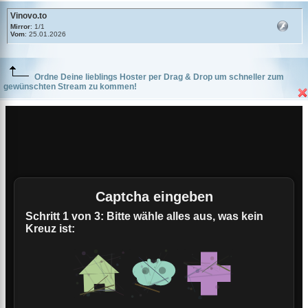
Vinovo.to
Mirror
: 1/1
Vom
: 25.01.2026
Ordne Deine lieblings Hoster per Drag & Drop um schneller zum
gewünschten Stream zu kommen!