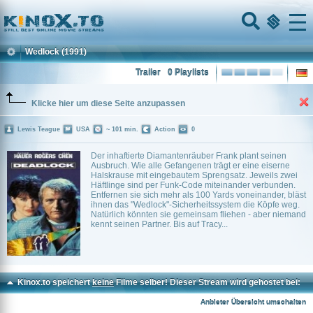
Home
Menu
Wedlock
(1991)
Trailer
0 Playlists
Klicke hier um diese Seite anzupassen
Lewis Teague
USA
~ 101 min.
Action
0
Der inhaftierte Diamantenräuber Frank plant seinen
Ausbruch. Wie alle Gefangenen trägt er eine eiserne
Halskrause mit eingebautem Sprengsatz. Jeweils zwei
Häftlinge sind per Funk-Code miteinander verbunden.
Entfernen sie sich mehr als 100 Yards voneinander, bläst
ihnen das "Wedlock"-Sicherheitssystem die Köpfe weg.
Natürlich könnten sie gemeinsam fliehen - aber niemand
kennt seinen Partner. Bis auf Tracy...
Kinox.to speichert
keine
Filme selber! Dieser Stream wird gehostet bei:
Vinovo.to
Anbieter Übersicht umschalten