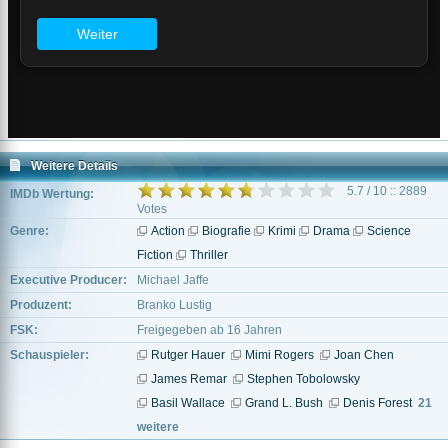
Weitere Details
5.7 / 10 :: 2889
IMDb Wertung:
Votes
Genre:
Action
Biografie
Krimi
Drama
Science
Fiction
Thriller
Executive Producer:
Michael Jaffe
Produzent:
Branko Lustig
FSK:
Freigegeben ab 16 Jahren
Schauspieler:
Rutger Hauer
Mimi Rogers
Joan Chen
James Remar
Stephen Tobolowsky
Basil Wallace
Grand L. Bush
Denis Forest
21
weitere