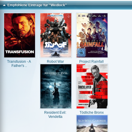
Empfohlene Einträge für "Wedlock"
Transfusion - A
Robot War
Project Rainfall
Father's ..
Resident Evil:
Tödliche Bronx
Vendetta