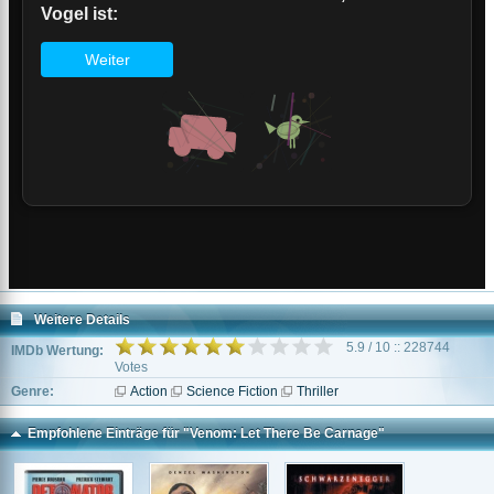
Weitere Details
5.9 / 10 :: 228744
IMDb Wertung:
Votes
Genre:
Action
Science Fiction
Thriller
Empfohlene Einträge für "Venom: Let There Be Carnage"