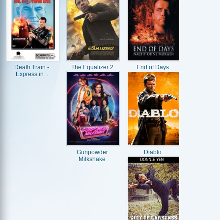
Death Train -
The Equalizer 2
End of Days
Express in ..
Gunpowder
Diablo
Milkshake