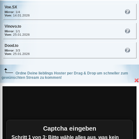
Voe.SX
Mirror
: 1/4
Vom
: 14.01.2026
Vinovo.to
Mirror
: 1/1
Vom
: 25.01.2026
Dood.to
Mirror
: 3/3
Vom
: 25.01.2026
Ordne Deine lieblings Hoster per Drag & Drop um schneller zum
gewünschten Stream zu kommen!