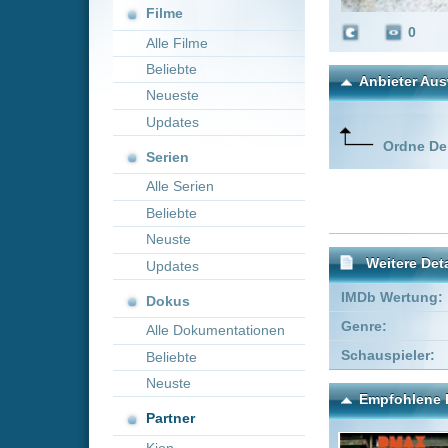
Neueste
Updates
Ordne Deine lieblings
Serien
Alle Serien
Beliebte
Neuste
Weitere Details
Updates
IMDb Wertung:
Dokus
Genre:
Alle Dokumentationen
Schauspieler:
Tyler Joh
Beliebte
Neuste
Empfohlene Einträge für "
Partner
Kion