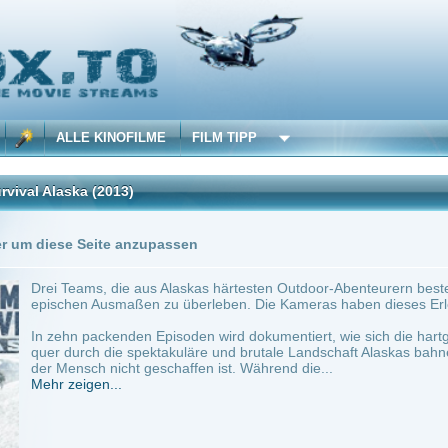
 KINOFILME
FILM TIPP
(2013)
Seite anzupassen
ms, die aus Alaskas härtesten Outdoor-Abenteurern bestehen, versuchen, eine Exped
 Ausmaßen zu überleben. Die Kameras haben dieses Erlebnis, das an die Grenzen geh
packenden Episoden wird dokumentiert, wie sich die hartgesottenen Abenteurer ihren
h die spektakuläre und brutale Landschaft Alaskas bahnen, durch eine gnadenlose Ec
h nicht geschaffen ist. Während die...
en...
mate Survival Alaska
Anbie