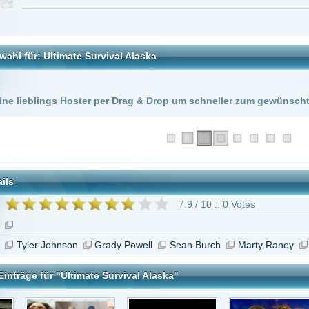
 Hoster per Drag & Drop um schneller zum gewünschten Stream zu kommen!
7.9 / 10 :: 0 Votes
nson
Grady Powell
Sean Burch
Marty Raney
Pat Duke
Rudy Reyes
Ultimate Survival Alaska"