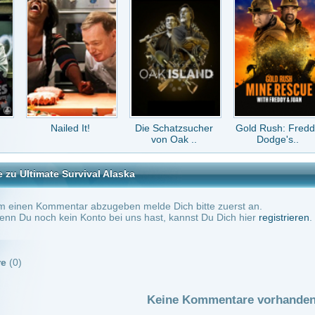
led It!
Die Schatzsucher
Gold Rush: Freddy
Catfish - Verliebte
von Oak ..
Dodge's..
im Ne..
Survival Alaska
tar abzugeben melde Dich bitte zuerst an.
in Konto bei uns hast, kannst Du Dich hier
registrieren
.
Keine Kommentare vorhanden.