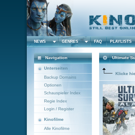
NEWS
GENRES
FAQ
PLAYLISTS
ALLE
Navigation
Ultimate Survival Alaska
Unterseiten
Klicke hier um diese 
Backup Domains
Optionen
Drei Tea
epischen
Schauspieler Index
Regie Index
In zehn 
quer durc
Login / Register
der Mensc
Mehr zeig
Kinofilme
Alle Kinofilme
Filme
0
Alle Filme
Beliebte
Anbieter Auswahl für: Ulti