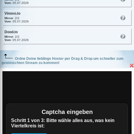
Vom
: 05.07.2026
Vinovo.to
Mirror
: 2/2
Vom
: 05.07.2026
Dood.to
Mirror
: 2/2
Vom
: 05.07.2026
Ordne Deine lieblings Hoster per Drag & Drop um schneller zum
gewünschten Stream zu kommen!