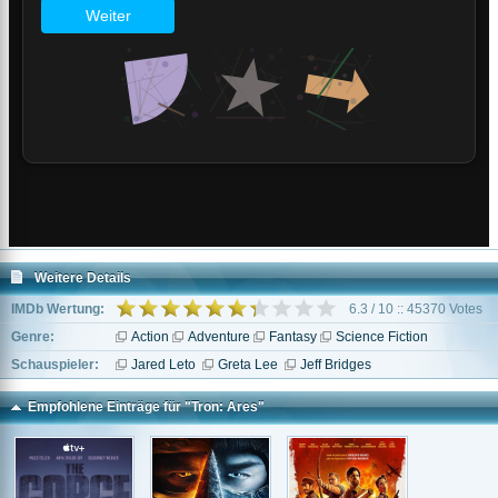
Weitere Details
IMDb Wertung:
6.3 / 10 :: 45370 Votes
Genre:
Action
Adventure
Fantasy
Science Fiction
Schauspieler:
Jared Leto
Greta Lee
Jeff Bridges
Empfohlene Einträge für "Tron: Ares"