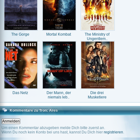
The Gorge
Mortal Kombat
The Ministry of
Ungentlem..
Das Netz
Der Mann, der
Die drei
niemals leb..
Musketiere
Kommentare zu Tron: Ares
Um einen Kommentar abzugeben melde Dich bitte zuerst an.
Wenn Du noch kein Konto bei uns hast, kannst Du Dich hier
registrieren
.