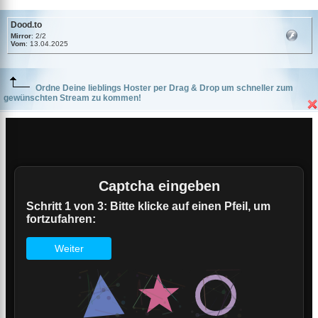
Dood.to
Mirror
: 2/2
Vom
: 13.04.2025
Ordne Deine lieblings Hoster per Drag & Drop um schneller zum
gewünschten Stream zu kommen!