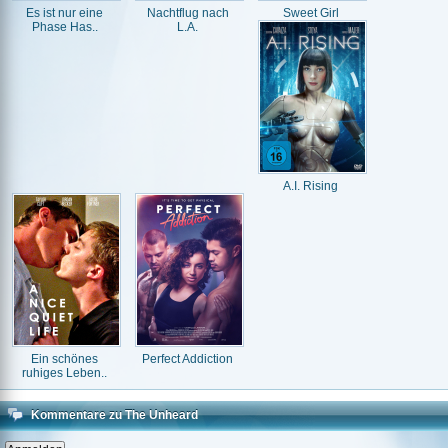
Es ist nur eine
Nachtflug nach
Sweet Girl
Phase Has..
L.A.
A.I. Rising
Ein schönes
Perfect Addiction
ruhiges Leben..
Kommentare zu The Unheard