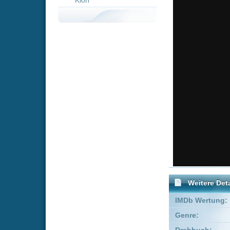
Weitere Details
IMDb Wertung:
Genre:
Dra
Drehbuch:
Luke Pi
Produzent:
Bryan B
Co-Produzent:
Phillip
Executive Producer:
Nate M
Schauspieler:
Shre
Al W
Empfohlene Einträge für 