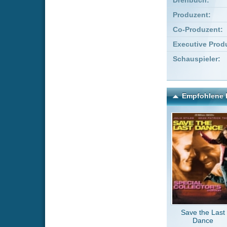
Save the Last
Light 
Dance
Kommentare zu Stephani
Um einen Kommen
Wenn Du noch ke
Alle Kommentare
(0)