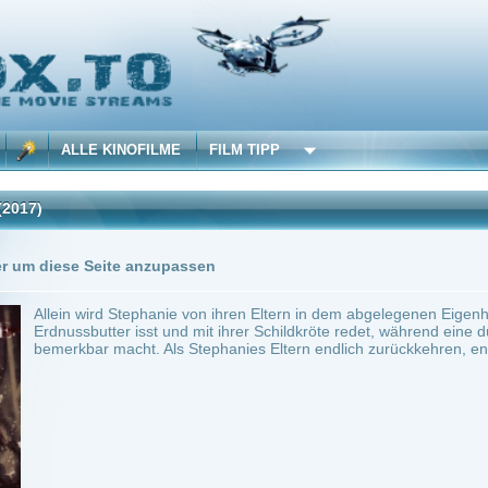
 KINOFILME
FILM TIPP
Trailer
0 Playlists
Seite anzupassen
rd Stephanie von ihren Eltern in dem abgelegenen Eigenheim zurückgelassen. Sie übe
tter isst und mit ihrer Schildkröte redet, während eine düstere, übersinnliche Macht
r macht. Als Stephanies Eltern endlich zurückkehren, entfesselt das Wesen seinen Z
SA
Drama
0
ilme selber! Dieser Stream wird gehostet bei:
Voe.SX
Anbie