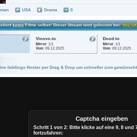
Vinovo.to
Dood.to
Mirror
: 1/1
Mirror
: 1/1
Vom
: 09.12.2025
Vom
: 09.12.2025
 Hoster per Drag & Drop um schneller zum gewünschten Stream zu kommen!