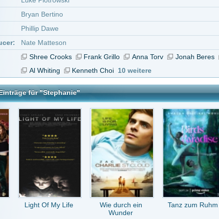
Of My Life
Wie durch ein
Tanz zum Ruhm
Ein Kind zur Zeit
Wunder
e
tar abzugeben melde Dich bitte zuerst an.
in Konto bei uns hast, kannst Du Dich hier
registrieren
.
Keine Kommentare vorhanden.