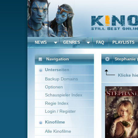
NEWS
GENRES
FAQ
PLAYLISTS
ALLE
Navigation
Stephanie
(2017)
Unterseiten
Klicke hier um diese 
Backup Domains
Optionen
Allein wi
Erdnussbu
Schauspieler Index
bemerkba
Regie Index
Login / Register
Kinofilme
Alle Kinofilme
Filme
Akiva Goldsman
U
Alle Filme
Beliebte
Kinox.to speichert
keine
F