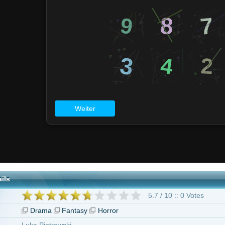
5.7 / 10 :: 0 Votes
ma
Fantasy
Horror
otrowski
ertino
 Dawe
atteson
e Crooks
Frank Grillo
Anna Torv
Jonah Beres
Lasaundra Gibson
Sa
hiting
Kenneth Choi
10 weitere
"Stephanie"