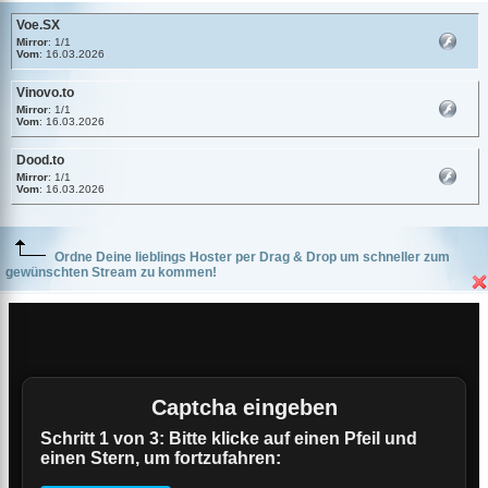
Voe.SX
Mirror
: 1/1
Vom
: 16.03.2026
Vinovo.to
Mirror
: 1/1
Vom
: 16.03.2026
Dood.to
Mirror
: 1/1
Vom
: 16.03.2026
Ordne Deine lieblings Hoster per Drag & Drop um schneller zum
gewünschten Stream zu kommen!