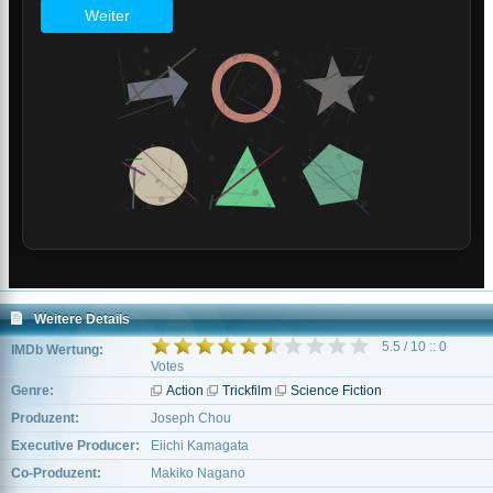
Weitere Details
5.5 / 10 :: 0
IMDb Wertung:
Votes
Genre:
Action
Trickfilm
Science Fiction
Produzent:
Joseph Chou
Executive Producer:
Eiichi Kamagata
Co-Produzent:
Makiko Nagano