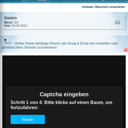
Dood.to
Anbieter Übersicht umschalten
Dood.to
Mirror
: 2/2
Vom
: 24.02.2021
Ordne Deine lieblings Hoster per Drag & Drop um schneller zum
gewünschten Stream zu kommen!