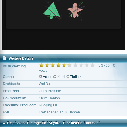
Weitere Details
5.3 / 10 :: 0
IMDb Wertung:
Votes
Genre:
Action
Krimi
Thriller
Drehbuch:
Wei Bu
Produzent:
Chris Bremble
Co-Produzent:
Steve Danton
Executive Producer:
Ruoqing Fu
FSK:
Freigegeben ab 16 Jahren
Empfohlene Einträge für "Skyfire - Eine Insel in Flammen"