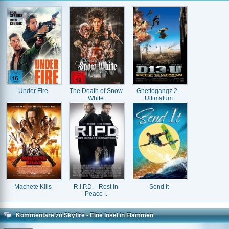
Under Fire
The Death of Snow
Ghettogangz 2 -
White
Ultimatum
Machete Kills
R.I.P.D. - Rest in
Send It
Peace ..
Kommentare zu Skyfire - Eine Insel in Flammen