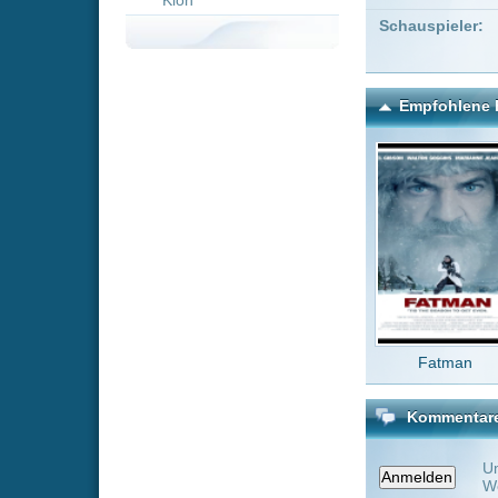
Fatman
The Ki
Kommentare zu Return of
Um einen Kommen
Wenn Du noch ke
Alle Kommentare
(0)