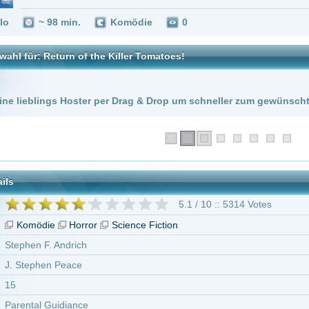
 Hoster per Drag & Drop um schneller zum gewünschten Stream zu kommen!
5.1 / 10 :: 5314 Votes
Horror
Science Fiction
ndrich
Peace
diance
tarke
George Clooney
Karen M. Waldron
Steve Lundquist
John Astin
n Peace
Michael Villani
41 weitere
Return of the Killer Tomatoes!"