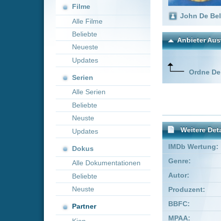
Neueste
Updates
Ordne Deine lieblings
Serien
Alle Serien
Beliebte
Neuste
Weitere Details
Updates
IMDb Wertung:
Dokus
Genre:
Komödie
Alle Dokumentationen
Autor:
Stephen F. A
Beliebte
Neuste
Produzent:
J. Stephen 
BBFC:
15
Partner
MPAA:
Parental Gui
Kion
Schauspieler:
Anthony S
J. Stephe
Empfohlene Einträge für "