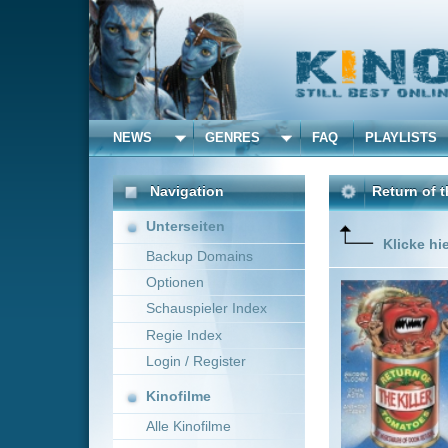
NEWS
GENRES
FAQ
PLAYLISTS
ALLE
Navigation
Return of the Killer Tom
Unterseiten
Klicke hier um diese 
Backup Domains
Optionen
Crazy ol
Schauspieler Index
Regie Index
Login / Register
Kinofilme
Alle Kinofilme
Filme
John De Bello
~ 98
Alle Filme
Beliebte
Anbieter Auswahl für: Retu