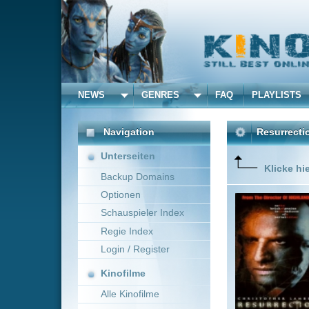
NEWS
GENRES
FAQ
PLAYLISTS
ALLE
Navigation
Resurrection - Die Aufe
Unterseiten
Klicke hier um diese 
Backup Domains
Optionen
Frühling 
Dazwisch
Schauspieler Index
(Christop
Regie Index
Partner (
Wieder fe
Login / Register
Mehr zeig
Kinofilme
Alle Kinofilme
Filme
Russell Mulcahy
U
Alle Filme
Beliebte
Kinox.to speichert
keine
F