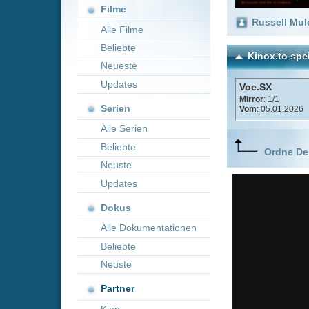
Neueste
Updates
Voe.SX
Mirror
: 1/1
Serien
Vom
: 05.01.2026
Alle Serien
Beliebte
Ordne Deine lieblings
Neuste
Updates
Dokus
Alle Dokumentationen
Beliebte
Neuste
Partner
Kion