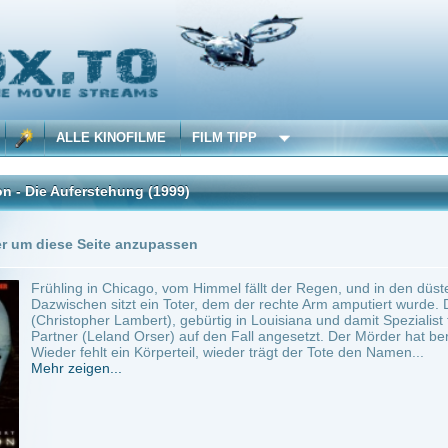
 KINOFILME
FILM TIPP
rstehung
(1999)
Trailer
0 Playlists
Seite anzupassen
in Chicago, vom Himmel fällt der Regen, und in den düsteren Ecken der Stadt bilden s
en sitzt ein Toter, dem der rechte Arm amputiert wurde. Der Außenseiter Detective
her Lambert), gebürtig in Louisiana und damit Spezialist für feuchte Elemente, wir
Leland Orser) auf den Fall angesetzt. Der Mörder hat bereits seine Spur zum nächste
hlt ein Körperteil, wieder trägt der Tote den Namen...
en...
SA
~ 108 min.
Krimi
0
ilme selber! Dieser Stream wird gehostet bei:
Voe.SX
Anbie