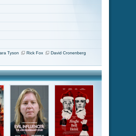
Jingle Bell Heist -
Der g..