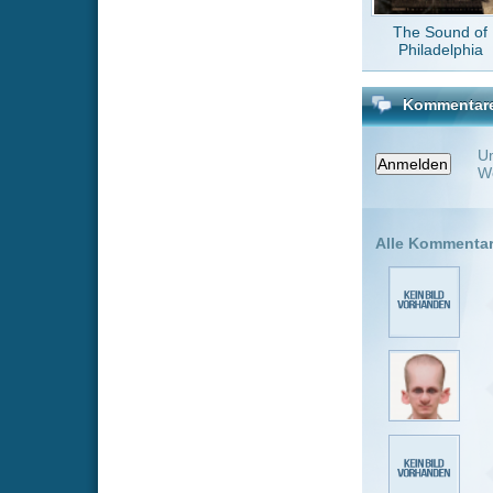
MovieJunk
Also ich ve
Servern) vo
shorty06