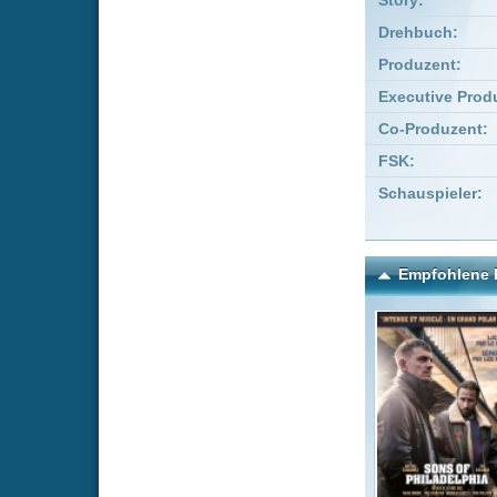
The Sound of
Big M
Philadelphia
Kommentare zu Resurrect
Um einen Kommen
Wenn Du noch ke
Alle Kommentare
(3)
Ganz guter 
lodderbast
Nettes, alt