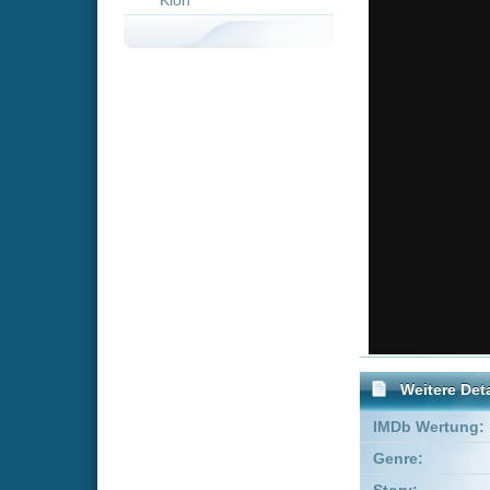
Weitere Details
IMDb Wertung:
Genre:
Krim
Story:
Christ
Drehbuch:
Brad M
Produzent:
Howard
Executive Producer:
Richar
Co-Produzent:
Jack Gil
FSK:
Freige
Schauspieler:
Chri
Jona
Empfohlene Einträge für "