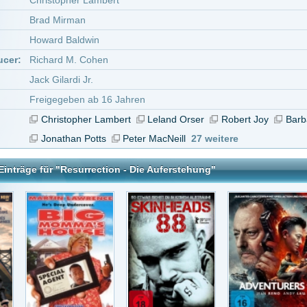
amas Haus
Skinheads 88 – Ihr
The Adventurers
Evil Influencer: The
Hass i..
Jodi..
ion - Die Auferstehung
tar abzugeben melde Dich bitte zuerst an.
in Konto bei uns hast, kannst Du Dich hier
registrieren
.
Krimi mit religiösem Hintergrund. Es kann eben nur einen geben.
vor 8 Jahren
es B-Movie. Kann man ruhig mal gucken.