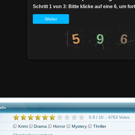
5.9 / 10 :: 4763 Votes
i
Drama
Horror
Mystery
Thriller
opher Lambert
irman
 Baldwin
d M. Cohen
ardi Jr.
geben ab 16 Jahren
stopher Lambert
Leland Orser
Robert Joy
Barbara Tyson
Rick Fox
D
than Potts
Peter MacNeill
27 weitere
Resurrection - Die Auferstehung"