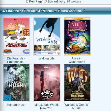
Ken Page
Edward Ivory
26 weitere
Empfohlene Einträge für "Nightmare Before Christmas"
Die Peanuts -
Waking Life
Alice im
Erntedankfe..
Wunderland
Batman: Hush
Miraculous World:
Wallace & Gromit -
New Yor..
Auf de..