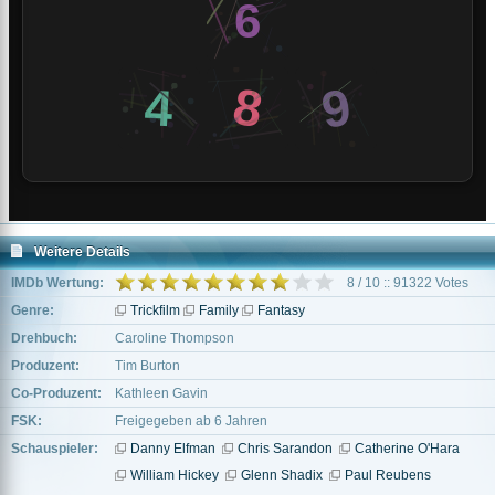
Weitere Details
IMDb Wertung:
8 / 10 :: 91322 Votes
Genre:
Trickfilm
Family
Fantasy
Drehbuch:
Caroline Thompson
Produzent:
Tim Burton
Co-Produzent:
Kathleen Gavin
FSK:
Freigegeben ab 6 Jahren
Schauspieler:
Danny Elfman
Chris Sarandon
Catherine O'Hara
William Hickey
Glenn Shadix
Paul Reubens