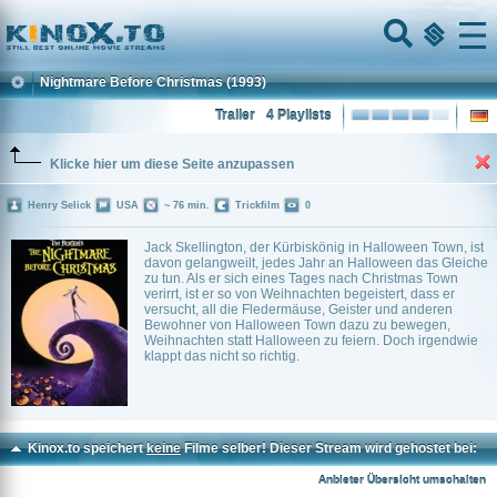
Home
Menu
Nightmare Before Christmas
(1993)
Trailer
4 Playlists
Klicke hier um diese Seite anzupassen
Henry Selick
USA
~ 76 min.
Trickfilm
0
Jack Skellington, der Kürbiskönig in Halloween Town, ist
davon gelangweilt, jedes Jahr an Halloween das Gleiche
zu tun. Als er sich eines Tages nach Christmas Town
verirrt, ist er so von Weihnachten begeistert, dass er
versucht, all die Fledermäuse, Geister und anderen
Bewohner von Halloween Town dazu zu bewegen,
Weihnachten statt Halloween zu feiern. Doch irgendwie
klappt das nicht so richtig.
Kinox.to speichert
keine
Filme selber! Dieser Stream wird gehostet bei:
Voe.SX
Anbieter Übersicht umschalten