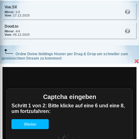
Voe.SX
Mirror
: 1/2
Vom
: 17.12.2025
Dood.to
Mirror
: 4/4
Vom
: 06.12.2025
Ordne Deine lieblings Hoster per Drag & Drop um schneller zum
gewünschten Stream zu kommen!