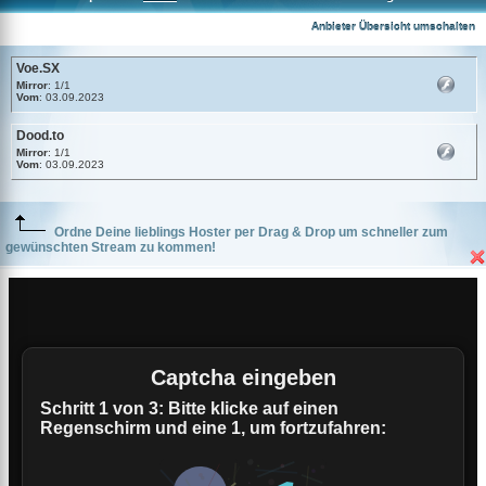
Voe.SX
Anbieter Übersicht umschalten
Voe.SX
Mirror
: 1/1
Vom
: 03.09.2023
Dood.to
Mirror
: 1/1
Vom
: 03.09.2023
Ordne Deine lieblings Hoster per Drag & Drop um schneller zum
gewünschten Stream zu kommen!