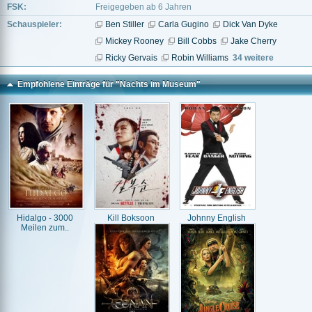
FSK:
Freigegeben ab 6 Jahren
Schauspieler:
Ben Stiller
Carla Gugino
Dick Van Dyke
Mickey Rooney
Bill Cobbs
Jake Cherry
Ricky Gervais
Robin Williams
34 weitere
Empfohlene Einträge für "Nachts im Museum"
Hidalgo - 3000
Kill Boksoon
Johnny English
Meilen zum..