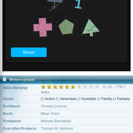
Weitere Details
6 / 10 :: 77917
IMDb Wertung:
Votes
Genre:
Action
Adventure
Komödie
Family
Fantasy
Drehbuch:
Thomas Lennon
Buch:
Milan Trenc
Produzent:
Michael Barnathan
Executive Producer:
Thomas M. Hammel