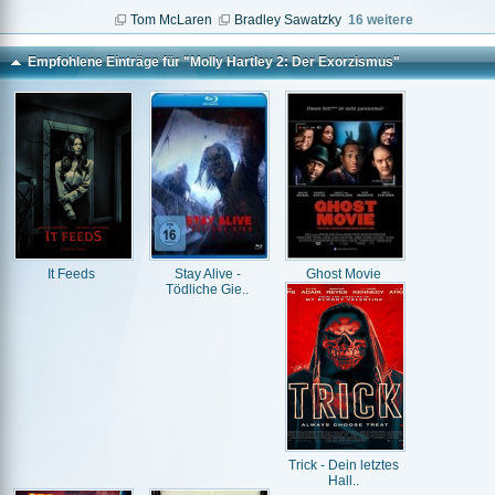
Tom McLaren
Bradley Sawatzky
16 weitere
Empfohlene Einträge für "Molly Hartley 2: Der Exorzismus"
It Feeds
Stay Alive -
Ghost Movie
Tödliche Gie..
Trick - Dein letztes
Hall..