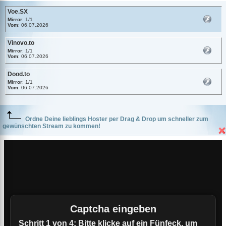
Voe.SX
Mirror
: 1/1
Vom
: 06.07.2026
Vinovo.to
Mirror
: 1/1
Vom
: 06.07.2026
Dood.to
Mirror
: 1/1
Vom
: 06.07.2026
Ordne Deine lieblings Hoster per Drag & Drop um schneller zum
gewünschten Stream zu kommen!