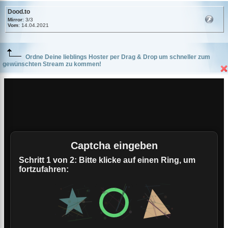
Dood.to
Mirror
: 3/3
Vom
: 14.04.2021
Ordne Deine lieblings Hoster per Drag & Drop um schneller zum
gewünschten Stream zu kommen!