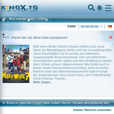
Home
Menu
Max und die wilde 7
(2020)
Winfried Oelsner
Adventure
0
Trailer
Klicke hier um diese Seite anzupassen
Weil seine Mutter Marion (Alwara Höfels) eine neue
Stelle als Altenpflegerin antritt, zieht der neunjährige Max
(Jona Eisenblätter) mit ihr auf die zum Altenheim
umgewandelte Burg Geroldseck. Der vom plötzlichen
Verschwinden seines Vaters und dem Mobbing an seiner
alten Schule schwer mitgenommene Max findet auch in
seiner neuen Klasse keinen Anschluss, doch immerhin
findet er unter den Altenheimbewohnern bald Freunde:
die Schauspielerin Vera (Uschi Glas), den Fußballtrainer
Horst (Thomas Thieme)...
Mehr zeigen...
Kinox.to speichert
keine
Filme selber! Dieser Stream wird gehostet bei:
Dood.to
Anbieter Übersicht umschalten