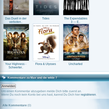
Das Duell in der
Tides
The Expendables
verboten..
3 --- E..
Your Highness -
Flora & Ulysses
Uncharted
Schwerter..
Kommentare zu Max und die wilde 7
Um einen Kommentar abzugeben melde Dich bitte zuerst an.
Wenn Du noch kein Konto bei uns hast, kannst Du Dich hier
registrieren
.
Alle Kommentare
(0)