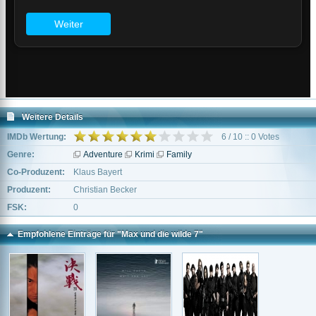
Weitere Details
IMDb Wertung:
6 / 10 :: 0 Votes
Genre:
Adventure
Krimi
Family
Co-Produzent:
Klaus Bayert
Produzent:
Christian Becker
FSK:
0
Empfohlene Einträge für "Max und die wilde 7"