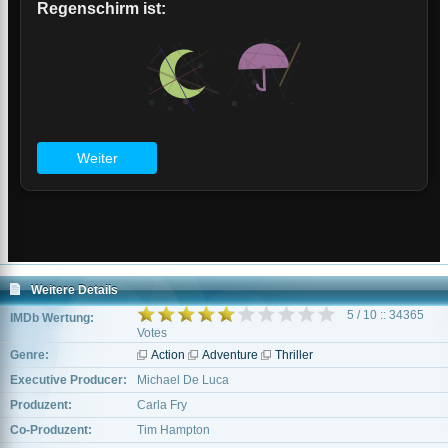
Weitere Details
5 / 10 :: 34365
IMDb Wertung:
Votes
Genre:
Action
Adventure
Thriller
Executive Producer:
Michael De Luca
Produzent:
Carla Fry
Co-Produzent:
Tim Hampton