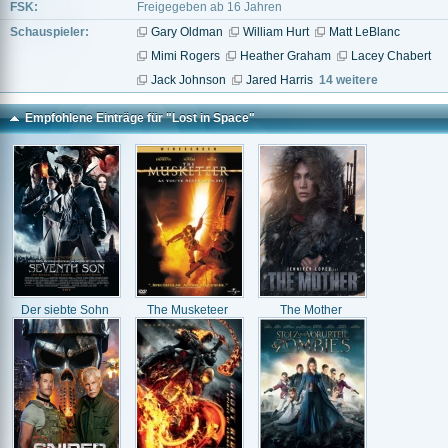
FSK:
Freigegeben ab 16 Jahren
Schauspieler:
Gary Oldman
William Hurt
Matt LeBlanc
Mimi Rogers
Heather Graham
Lacey Chabert
Jack Johnson
Jared Harris
14 weitere
Empfohlene Einträge für "Lost in Space"
Der siebte Sohn
The Musketeer
The Mother