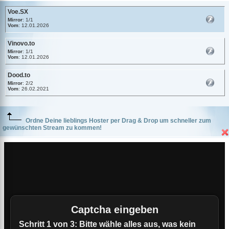
Voe.SX
Mirror
: 1/1
Vom
: 12.01.2026
Vinovo.to
Mirror
: 1/1
Vom
: 12.01.2026
Dood.to
Mirror
: 2/2
Vom
: 26.02.2021
Ordne Deine lieblings Hoster per Drag & Drop um schneller zum
gewünschten Stream zu kommen!