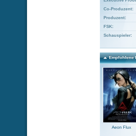
Aeon Flux
Dreck
Kommentare zu Last Pas
Um einen Kommen
Wenn Du noch ke
Alle Kommentare
(1)
Bild u. Ton
ravedave