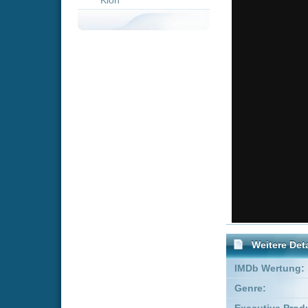
Weitere Details
IMDb Wertung:
Genre:
Acti
Executive Producer:
Carola
Co-Produzent:
Daniel
Produzent:
Zack Wi
FSK:
Freige
Schauspieler:
Doug
Samu
Empfohlene Einträge für 