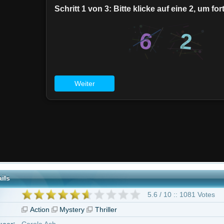
5.6 / 10 :: 1081 Votes
on
Mystery
Thriller
 Ash
 Hubbard
nfield
geben ab 16 Jahren
ray Scott
Kara Tointon
Iddo Goldberg
David Schofield
Lindsay Duncan
el Geker-Kawle
Mark Hammett
"Last Passenger - Zug ins Ungewisse"