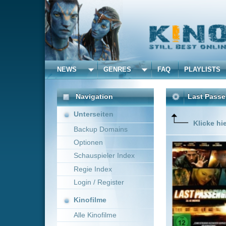
NEWS
GENRES
FAQ
PLAYLISTS
ALLE
Navigation
Last Passenger - Zug i
Unterseiten
Klicke hier um diese 
Backup Domains
Optionen
Als vielb
Zusammen
Schauspieler Index
Richtung 
Regie Index
glaubt, e
verschwu
Login / Register
Mehr zeig
Kinofilme
Alle Kinofilme
Filme
Omid Nooshin
~ 97
Alle Filme
Beliebte
Kinox.to speichert
keine
F