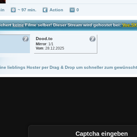
Dood.to
Mirror
: 1/1
Vom
: 28.12.2025
 Hoster per Drag & Drop um schneller zum gewünschten Stream zu kommen!