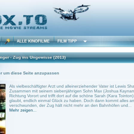
 KINOFILME
FILM TIPP
ns Ungewisse
(2013)
Trailer
0 Playlists
Seite anzupassen
eschäftigter Arzt und alleinerziehender Vater ist Lewis Shaler (Dougray Scott) vollko
 mit seinem siebenjährigen Sohn Max (Joshua Kaynama) steigt er in den letzten L
Vorort und trifft dort auf die schöne Sarah (Kara Tointon). Beide verstehen sich auf 
ndlich einmal Glück zu haben. Doch dann kommt alles anders: Das Zugpersonal schein
nden, der Zug hält nicht mehr an den Bahnhöfen und...
en...
 min.
Action
0
ilme selber! Dieser Stream wird gehostet bei:
Voe.SX
Anbie