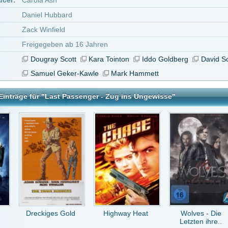
iges Gold
Highway Heat
Wolves - Die
The King's Avatar -
Letzten ihre..
For t..
senger - Zug ins Ungewisse
tar abzugeben melde Dich bitte zuerst an.
in Konto bei uns hast, kannst Du Dich hier
registrieren
.
 völlig in Ordnung Story besser als ich erwartet hab, deshalb 7,5/10
vor 14 Jahren