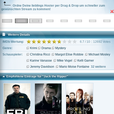
Ordne Deine lieblings Hoster per Drag & Drop um schneller zum
gewünschten Stream zu kommen!
Weitere Details
IMDb Wertung:
6.7 / 10 :: 12692 Votes
Genre:
Krimi
Drama
Mystery
Schauspieler:
Christina Ricci
Margot Elise Robbie
Michael Mosley
Karine Vanasse
Mike Vogel
Kelli Garner
Jeremy Davidson
Mario Moise Fontaine
32 weitere
Empfohlene Einträge für "Jack the Ripper"