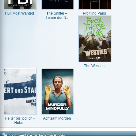
FBI: Most Wanted
The Sniffer –
Profiling Paris
Immer der N..
The Westies
Heiter bis tödlich -
Achtsam Morden
Hube..
Kommentare zu Jack the Ripper