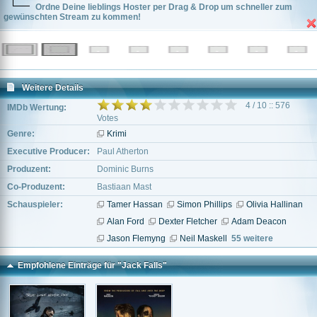
Ordne Deine lieblings Hoster per Drag & Drop um schneller zum
gewünschten Stream zu kommen!
Weitere Details
4 / 10 :: 576
IMDb Wertung:
Votes
Genre:
Krimi
Executive Producer:
Paul Atherton
Produzent:
Dominic Burns
Co-Produzent:
Bastiaan Mast
Schauspieler:
Tamer Hassan
Simon Phillips
Olivia Hallinan
Alan Ford
Dexter Fletcher
Adam Deacon
Jason Flemyng
Neil Maskell
55 weitere
Empfohlene Einträge für "Jack Falls"