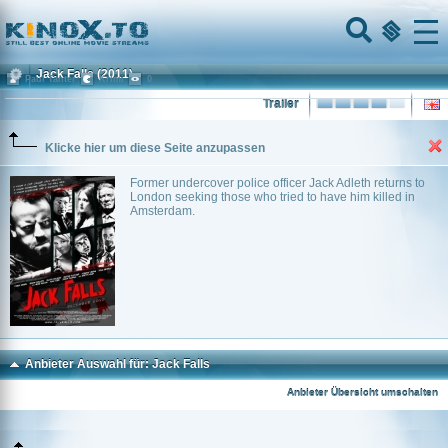
Home
Menu
Jack Falls
(2011)
Paul Tanter
Krimi
0
Trailer
Klicke hier um diese Seite anzupassen
Former undercover police officer Jack Adleth returns to
London seeking those who tried to have him killed in
Amsterdam.
Anbieter Auswahl für: Jack Falls
Anbieter Übersicht umschalten