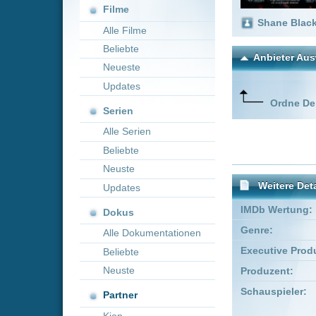
Neueste
Updates
Ordne Deine lieblings
Serien
Alle Serien
Beliebte
Neuste
Weitere Details
Updates
IMDb Wertung:
Dokus
Genre:
Adve
Alle Dokumentationen
Executive Producer:
Victori
Beliebte
Neuste
Produzent:
Kevin 
Schauspieler:
Robe
Partner
Ben 
Kion
Empfohlene Einträge für "
Kommentare zu Iron Man
Um einen Kommen
Wenn Du noch ke