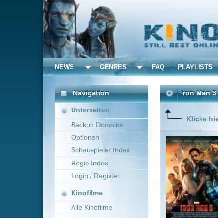
NEWS
GENRES
FAQ
PLAYLISTS
ALLE
Navigation
Iron Man 3
(2013)
Unterseiten
Klicke hier um diese 
Backup Domains
Optionen
Tony Star
tous les 
Schauspieler Index
les coupa
Regie Index
compter q
bataille, 
Login / Register
Mehr zeig
Kinofilme
Alle Kinofilme
Filme
Shane Black
~ 130 
Alle Filme
Beliebte
Anbieter Auswahl für: Iro