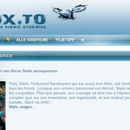
 KINOFILME
FILM TIPP
Trailer
Seite anzupassen
k, l’industriel flamboyant qui est aussi Iron Man, est confronté cette fois à un ennemi
fronts. Lorsque son univers personnel est détruit, Stark se lance dans une quête ach
bles. Plus que jamais, son courage va être mis à l’épreuve, à chaque instant. Dos au 
ue sur ses inventions, son ingéniosité, et son instinct pour protéger ses proches. Alors
Stark va enfin...
en...
min.
Adventure
0
n Man 3
Anbie