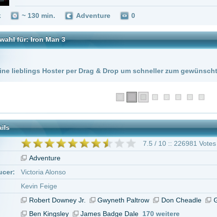
 Hoster per Drag & Drop um schneller zum gewünschten Stream zu kommen!
7.5 / 10 :: 226981 Votes
nture
a Alonso
Feige
rt Downey Jr.
Gwyneth Paltrow
Don Cheadle
Guy Pearce
Rebecca Hall
Kingsley
James Badge Dale
170 weitere
Iron Man 3"
 3
tar abzugeben melde Dich bitte zuerst an.
in Konto bei uns hast, kannst Du Dich hier
registrieren
.