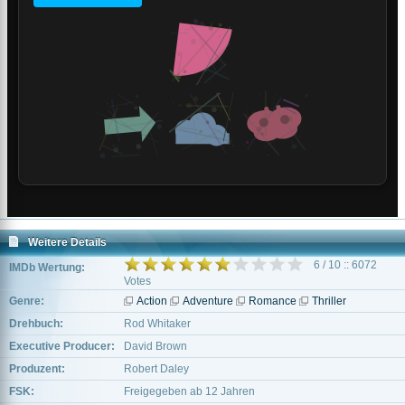
Weitere Details
6 / 10 :: 6072
IMDb Wertung:
Votes
Genre:
Action
Adventure
Romance
Thriller
Drehbuch:
Rod Whitaker
Executive Producer:
David Brown
Produzent:
Robert Daley
FSK:
Freigegeben ab 12 Jahren