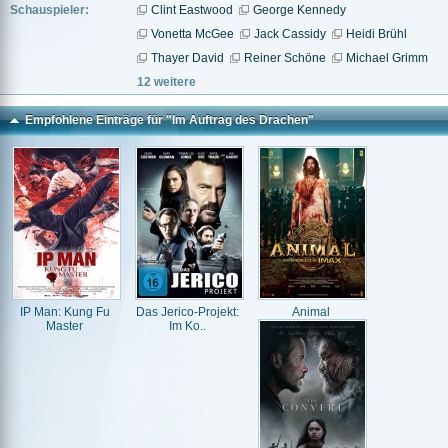
Schauspieler:
Clint Eastwood
George Kennedy
Vonetta McGee
Jack Cassidy
Heidi Brühl
Thayer David
Reiner Schöne
Michael Grimm
12 weitere
Empfohlene Einträge für "Im Auftrag des Drachen"
IP Man: Kung Fu
Das Jerico-Projekt:
Animal
Master
Im Ko..