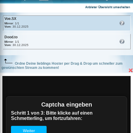
Voe.SX
Anbieter Übersicht umschalten
Voe.SX
Mirror
: 1/1
Vom
: 30.12.2025
Dood.to
Mirror
: 1/1
Vom
: 30.12.2025
Ordne Deine lieblings Hoster per Drag & Drop um schneller zum
gewünschten Stream zu kommen!