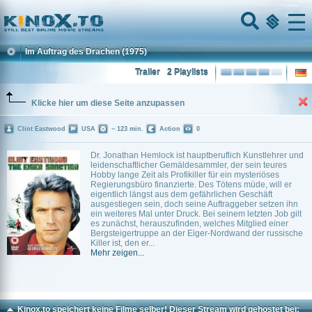
Home
Menu
Im Auftrag des Drachen
(1975)
Trailer
2 Playlists
Klicke hier um diese Seite anzupassen
Clint Eastwood
USA
~ 123 min.
Action
0
Dr. Jonathan Hemlock ist hauptberuflich Kunstlehrer und
leidenschaftlicher Gemäldesammler, der sein teures
Hobby lange Zeit als Profikiller für ein mysteriöses
Regierungsbüro finanzierte. Des Tötens müde, will er
eigentlich längst aus dem gefährlichen Geschäft
ausgestiegen sein, doch seine Auftraggeber setzen ihn
ein weiteres Mal unter Druck. Bei seinem letzten Job gilt
es zunächst, herauszufinden, welches Mitglied einer
Bergsteigertruppe an der Eiger-Nordwand der russische
Killer ist, den er...
Mehr zeigen...
Kinox.to speichert
keine
Filme selber! Dieser Stream wird gehostet bei: