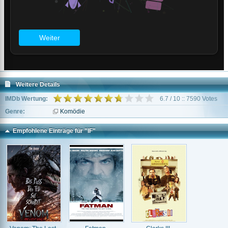
Weitere Details
IMDb Wertung:
6.7 / 10 :: 7590 Votes
Genre:
Komödie
Empfohlene Einträge für "IF"