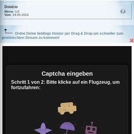
Dood.to
Mirror
: 1/2
Vom
: 19.05.2024
Ordne Deine lieblings Hoster per Drag & Drop um schneller zum
gewünschten Stream zu kommen!