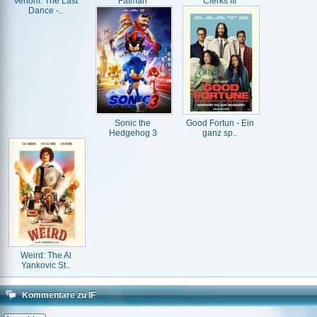
Venom: The Last
Fatman
Clerks III
Dance -..
Sonic the
Good Fortun - Ein
Hedgehog 3
ganz sp..
Weird: The Al
Yankovic St..
Kommentare zu IF