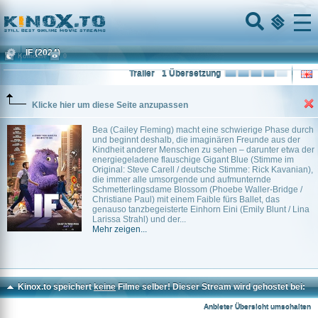
Home
Menu
IF
(2024)
Komödie
0
Trailer
1 Übersetzung
Klicke hier um diese Seite anzupassen
Bea (Cailey Fleming) macht eine schwierige Phase durch
und beginnt deshalb, die imaginären Freunde aus der
Kindheit anderer Menschen zu sehen – darunter etwa der
energiegeladene flauschige Gigant Blue (Stimme im
Original: Steve Carell / deutsche Stimme: Rick Kavanian),
die immer alle umsorgende und aufmunternde
Schmetterlingsdame Blossom (Phoebe Waller-Bridge /
Christiane Paul) mit einem Faible fürs Ballet, das
genauso tanzbegeisterte Einhorn Eini (Emily Blunt / Lina
Larissa Strahl) und der...
Mehr zeigen...
Kinox.to speichert
keine
Filme selber! Dieser Stream wird gehostet bei:
Dood.to
Anbieter Übersicht umschalten