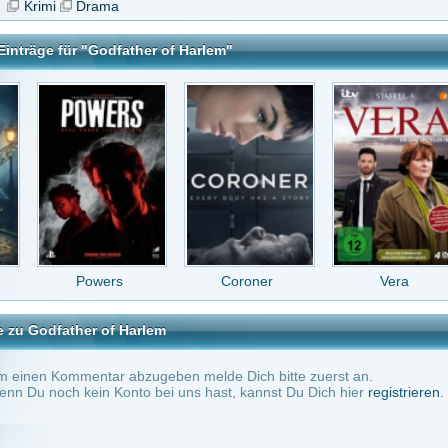
owers
Coroner
Vera
Dr. Death
r of Harlem
tar abzugeben melde Dich bitte zuerst an.
in Konto bei uns hast, kannst Du Dich hier
registrieren
.
Keine Kommentare vorhanden.