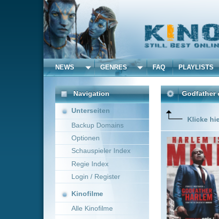
NEWS
GENRES
FAQ
PLAYLISTS
ALLE
Navigation
Godfather of Harlem
(20
Unterseiten
Klicke hier um diese 
Backup Domains
Optionen
A gangst
'American
Schauspieler Index
Regie Index
Login / Register
Kinofilme
Alle Kinofilme
Filme
Krimi
0
Alle Filme
Beliebte
Kinox.to speichert
keine
F