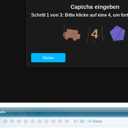
0 / 10 :: 0 Votes
rama
"Godfather of Harlem"