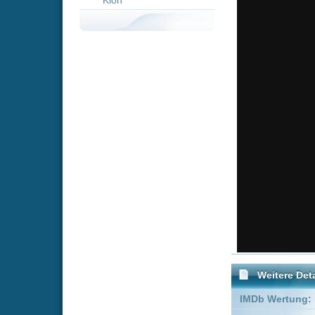
Weitere Details
IMDb Wertung:
Genre:
Krimi
D
Empfohlene Einträge für 