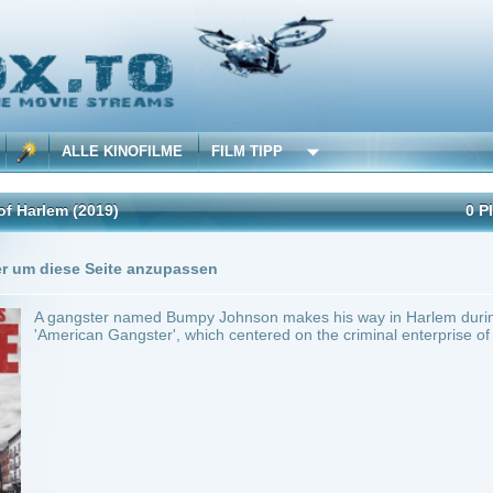
 KINOFILME
FILM TIPP
19)
0 Playlists
1 Übersetzung
Seite anzupassen
er named Bumpy Johnson makes his way in Harlem during the 1960s. A TV prequel to 
 Gangster', which centered on the criminal enterprise of Frank Lucas.
ilme selber! Dieser Stream wird gehostet bei:
Dood.to
Anbie