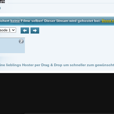
 Hoster per Drag & Drop um schneller zum gewünschten Stream zu kommen!