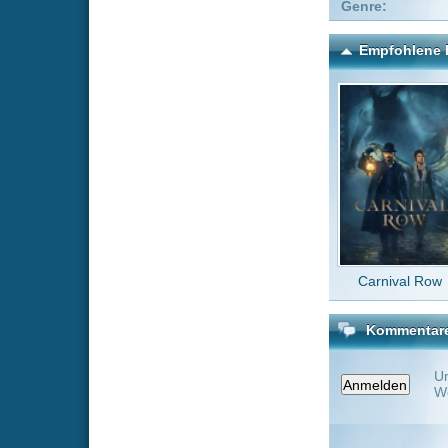
Carnival Row
P
Kommentare zu Godfathe
Um einen Kommen
Wenn Du noch ke
Alle Kommentare
(0)