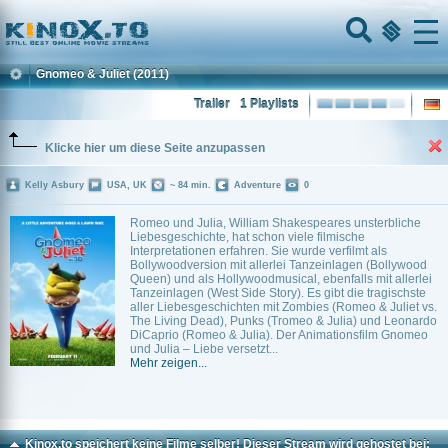
Home
Menu
Gnomeo & Juliet
(2011)
Trailer
1 Playlists
Klicke hier um diese Seite anzupassen
Kelly Asbury
USA, UK
~ 84 min.
Adventure
0
Romeo und Julia, William Shakespeares unsterbliche
Liebesgeschichte, hat schon viele filmische
Interpretationen erfahren. Sie wurde verfilmt als
Bollywoodversion mit allerlei Tanzeinlagen (Bollywood
Queen) und als Hollywoodmusical, ebenfalls mit allerlei
Tanzeinlagen (West Side Story). Es gibt die tragischste
aller Liebesgeschichten mit Zombies (Romeo & Juliet vs.
The Living Dead), Punks (Tromeo & Julia) und Leonardo
DiCaprio (Romeo & Julia). Der Animationsfilm Gnomeo
und Julia – Liebe versetzt...
Mehr zeigen...
Kinox.to speichert
keine
Filme selber! Dieser Stream wird gehostet bei: