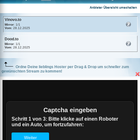
Vinovo.to
Anbieter Übersicht umschalten
Vinovo.to
Mirror
: 1/1
Vom
: 28.12.2025
Dood.to
Mirror
: 1/1
Vom
: 28.12.2025
Ordne Deine lieblings Hoster per Drag & Drop um schneller zum
gewünschten Stream zu kommen!