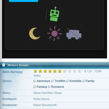
Weitere Details
6 / 10 :: 7298
IMDb Wertung:
Votes
Genre:
Adventure
Trickfilm
Komödie
Family
Fantasy
Romance
Story:
Steve Hamilton Shaw
Drehbuch:
Kelly Asbury
Produzent:
Baker Bloodworth