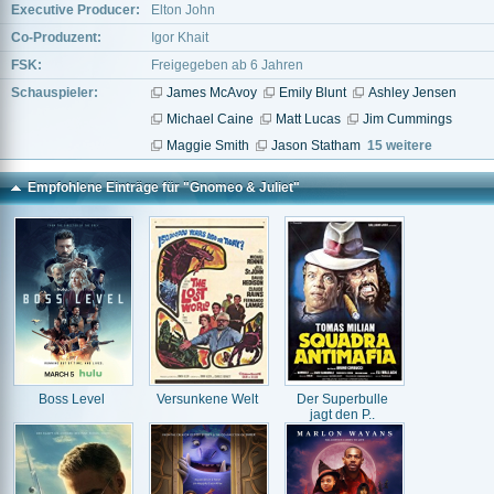
Executive Producer:
Elton John
Co-Produzent:
Igor Khait
FSK:
Freigegeben ab 6 Jahren
Schauspieler:
James McAvoy
Emily Blunt
Ashley Jensen
Michael Caine
Matt Lucas
Jim Cummings
Maggie Smith
Jason Statham
15 weitere
Empfohlene Einträge für "Gnomeo & Juliet"
Boss Level
Versunkene Welt
Der Superbulle
jagt den P..