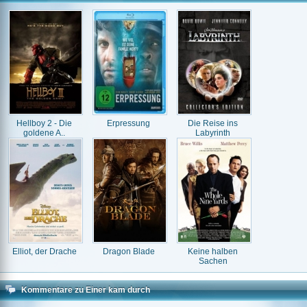
Hellboy 2 - Die
Erpressung
Die Reise ins
goldene A..
Labyrinth
Elliot, der Drache
Dragon Blade
Keine halben
Sachen
Kommentare zu Einer kam durch