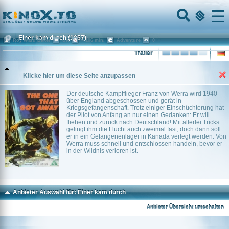
Home
Menu
Einer kam durch
(1957)
Roy Ward Baker
UK
~ 106 min.
Adventure
0
Trailer
Klicke hier um diese Seite anzupassen
Der deutsche Kampfflieger Franz von Werra wird 1940
über England abgeschossen und gerät in
Kriegsgefangenschaft. Trotz einiger Einschüchterung hat
der Pilot von Anfang an nur einen Gedanken: Er will
fliehen und zurück nach Deutschland! Mit allerlei Tricks
gelingt ihm die Flucht auch zweimal fast, doch dann soll
er in ein Gefangenenlager in Kanada verlegt werden. Von
Werra muss schnell und entschlossen handeln, bevor er
in der Wildnis verloren ist.
Anbieter Auswahl für: Einer kam durch
Anbieter Übersicht umschalten