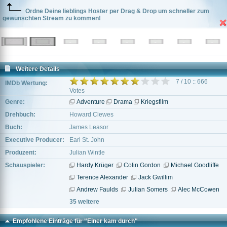
Ordne Deine lieblings Hoster per Drag & Drop um schneller zum
gewünschten Stream zu kommen!
Weitere Details
7 / 10 :: 666
IMDb Wertung:
Votes
Genre:
Adventure
Drama
Kriegsfilm
Drehbuch:
Howard Clewes
Buch:
James Leasor
Executive Producer:
Earl St. John
Produzent:
Julian Wintle
Schauspieler:
Hardy Krüger
Colin Gordon
Michael Goodliffe
Terence Alexander
Jack Gwillim
Andrew Faulds
Julian Somers
Alec McCowen
35 weitere
Empfohlene Einträge für "Einer kam durch"