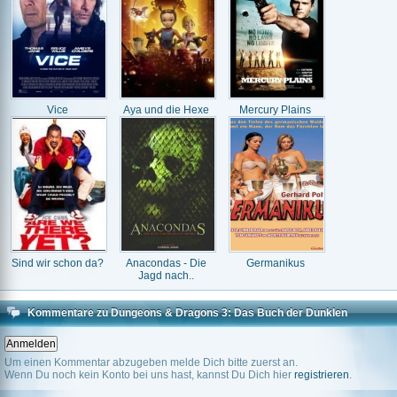
Vice
Aya und die Hexe
Mercury Plains
Sind wir schon da?
Anacondas - Die
Germanikus
Jagd nach..
Kommentare zu Dungeons & Dragons 3: Das Buch der Dunklen
Schatten
Um einen Kommentar abzugeben melde Dich bitte zuerst an.
Wenn Du noch kein Konto bei uns hast, kannst Du Dich hier
registrieren
.