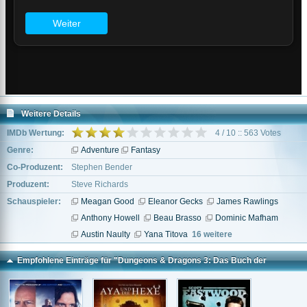
Weitere Details
IMDb Wertung:
4 / 10 :: 563 Votes
Genre:
Adventure
Fantasy
Co-Produzent:
Stephen Bender
Produzent:
Steve Richards
Schauspieler:
Meagan Good
Eleanor Gecks
James Rawlings
Anthony Howell
Beau Brasso
Dominic Mafham
Austin Naulty
Yana Titova
16 weitere
Empfohlene Einträge für "Dungeons & Dragons 3: Das Buch der
Dunklen Schatten"