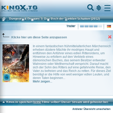
Home
Menu
Dungeons & Dragons 3: Das Buch der Dunklen Schatten
(2012)
Gerry Lively
UK
~ 90 min.
Adventure
0
Trailer
Klicke hier um diese Seite anzupassen
In einem fantastischen frühmittelalterlichen Märchenreich
erheben düstere Mächte ihr modriges Haupt und
entführen den Anführer eines edlen Ritterordens, um
Hinweise zu erfoltern auf den Verbleib eines
dämonischen Buches, das seinem Besitzer entweder
Wahnsinn oder Weltherrschaft verspricht. Darauf macht
sich der Sohn des Ritters auf eine gefahrvolle Reise, den
Vater zu befreien und das Reich zu retten. Für dieses Ziel
benötigt er die Hilfe von weit weniger edlen Leuten, und
deren Taten beginnen...
Mehr zeigen...
Kinox.to speichert
keine
Filme selber! Dieser Stream wird gehostet bei:
Dood.to
Anbieter Übersicht umschalten