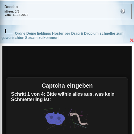
Dood.to
Mirror
: 2/2
Vom
: 11.03.2023
Ordne Deine lieblings Hoster per Drag & Drop um schneller zum
gewünschten Stream zu kommen!