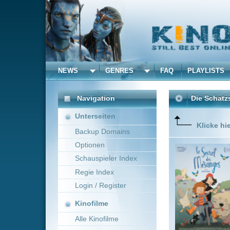
NEWS
GENRES
FAQ
PLAYLISTS
ALLE
Navigation
Die Schatzsuche im Bla
Unterseiten
Klicke hier um diese 
Backup Domains
Optionen
Caroline,
her daugh
Schauspieler Index
Regie Index
Login / Register
Kinofilme
Alle Kinofilme
Filme
Antoine Lanciaux
F
Alle Filme
Beliebte
Kinox.to speichert
keine
F