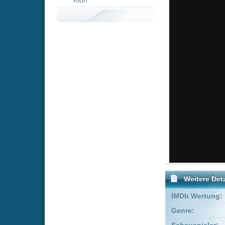
Weitere Details
IMDb Wertung:
Genre:
Adventure
Schauspieler:
Lucie Léon
Empfohlene Einträge für 