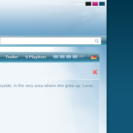
ere she grew up. Lucie,
ter Übersicht umschalten