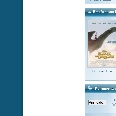
Elliot, der Drache
The Sui
Kommentare zu Die Scha
Um einen Kommen
Wenn Du noch ke
Alle Kommentare
(0)