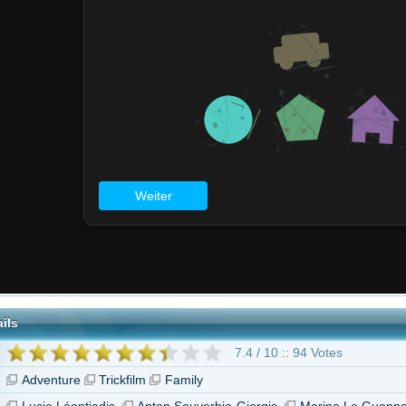
7.4 / 10 :: 94 Votes
Trickfilm
Family
tiadis
Anton Souverbie-Giorgis
Marina Le Guennec
Yannick Jaulin
"Die Schatzsuche im Blaumeisental"