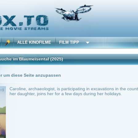
 KINOFILME
FILM TIPP
umeisental
(2025)
Trailer
0 Playlists
Seite anzupassen
 archaeologist, is participating in excavations in the countryside, in the very area wh
ter, joins her for a few days during her holidays.
rance, Belgium
~ 77 min.
Adventure
0
ilme selber! Dieser Stream wird gehostet bei:
Voe.SX
Anbie