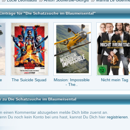
cide Squad
Mission: Impossible
Nicht mein Tag
The Amazing
- The..
Spider-Man
tzsuche im Blaumeisental
tar abzugeben melde Dich bitte zuerst an.
in Konto bei uns hast, kannst Du Dich hier
registrieren
.
Keine Kommentare vorhanden.