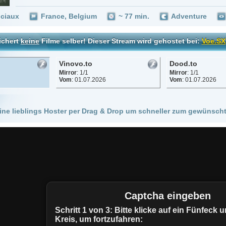
Vinovo.to
Dood.to
Mirror
: 1/1
Mirror
: 1/1
Vom
: 01.07.2026
Vom
: 01.07.2026
 Hoster per Drag & Drop um schneller zum gewünschten Stream zu kommen!