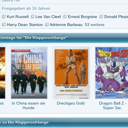
a essen sie
Dreckiges Gold
Dragon Ball Z -
Fluchtpunkt San
unde
Super Sai..
Francisco
perschlange
tar abzugeben melde Dich bitte zuerst an.
in Konto bei uns hast, kannst Du Dich hier
registrieren
.
ollte man als Actionfreund mindestens einmal gesehen haben! Streamcloud 2/3 funktion
ga
vor 13 Jahren
ch Teil 1! Was soll man sagen? Ein Klassiker 10/10!!!
ie
vor 15 Jahren