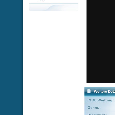
Weitere Details
IMDb Wertung:
Genre:
Action
Produzent:
Debra Hill
FSK:
Freigegeben
Schauspieler:
Kurt Russe
Harry Dea
Empfohlene Einträge für 