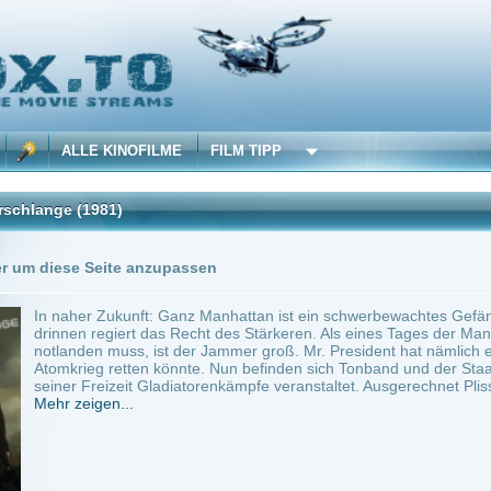
 KINOFILME
FILM TIPP
981)
Trailer
3 Playlists
Seite anzupassen
 Zukunft: Ganz Manhattan ist ein schwerbewachtes Gefängnis. Insassen kommen nie 
regiert das Recht des Stärkeren. Als eines Tages der Mann, der Amerika regiert, am 
n muss, ist der Jammer groß. Mr. President hat nämlich ein Tonband in der Tasche, d
g retten könnte. Nun befinden sich Tonband und der Staatsmann in den Krallen eines
eizeit Gladiatorenkämpfe veranstaltet. Ausgerechnet Plissken...
en...
A, UK
~ 99 min.
Action
0
ilme selber! Dieser Stream wird gehostet bei:
Voe.SX
Anbie