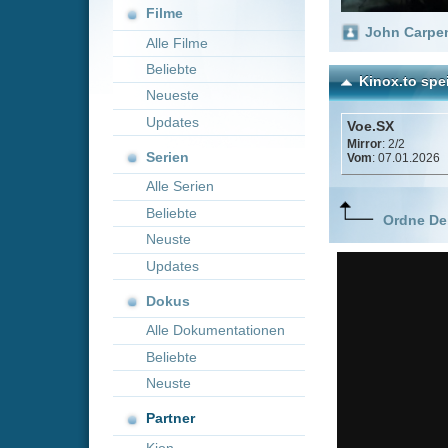
Neueste
Updates
Voe.SX
Mirror
: 2/2
Serien
Vom
: 07.01.2026
Alle Serien
Beliebte
Ordne Deine lieblings
Neuste
Updates
Dokus
Alle Dokumentationen
Beliebte
Neuste
Partner
Kion