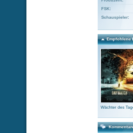
Wächter des Tages
In Chin
H
Kommentare zu Die Klap
Um einen Kommen
Wenn Du noch ke
Alle Kommentare
(2)
Kultfilm, s
master_tai
Yeah, endli
MovieJunk