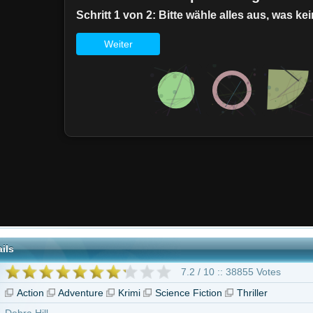
7.2 / 10 :: 38855 Votes
Adventure
Krimi
Science Fiction
Thriller
 ab 16 Jahren
ll
Lee Van Cleef
Ernest Borgnine
Donald Pleasence
Isaac Hayes
Se
n Stanton
Adrienne Barbeau
53 weitere
"Die Klapperschlange"