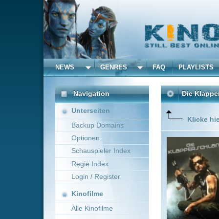
NEWS
GENRES
FAQ
PLAYLISTS
ALLE
Navigation
Die Klapperschlange
(1
Unterseiten
Klicke hier um diese 
Backup Domains
Optionen
In naher
drinnen 
Schauspieler Index
notlande
Regie Index
Atomkrie
seiner Fr
Login / Register
Mehr zeig
Kinofilme
Alle Kinofilme
Filme
John Carpenter
US
Alle Filme
Beliebte
Kinox.to speichert
keine
F