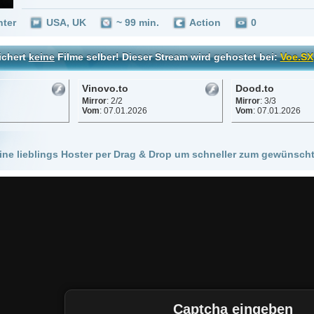
Vinovo.to
Dood.to
Mirror
: 2/2
Mirror
: 3/3
Vom
: 07.01.2026
Vom
: 07.01.2026
 Hoster per Drag & Drop um schneller zum gewünschten Stream zu kommen!