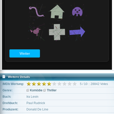
Weitere Details
IMDb Wertung:
5 / 10 :: 28842 Votes
Genre:
Komödie
Thriller
Buch:
Ira Levin
Drehbuch:
Paul Rudnick
Produzent:
Donald De Line