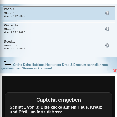
Voe.SX
Mirror
: 1/1
Vom
: 27.12.2025
Vinovo.to
Mirror
: 1/1
Vom
: 27.12.2025
Dood.to
Mirror
: 2/2
Vom
: 26.02.2021
Ordne Deine lieblings Hoster per Drag & Drop um schneller zum
gewünschten Stream zu kommen!