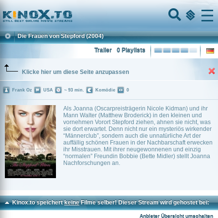
Home
Menu
Die Frauen von Stepford
(2004)
Trailer
0 Playlists
Klicke hier um diese Seite anzupassen
Frank Oz
USA
~ 93 min.
Komödie
0
Als Joanna (Oscarpreisträgerin Nicole Kidman) und ihr
Mann Walter (Matthew Broderick) in den kleinen und
vornehmen Vorort Stepford ziehen, ahnen sie nicht, was
sie dort erwartet. Denn nicht nur ein mysteriös wirkender
“Männerclub”, sondern auch die unnatürliche Art der
auffällig schönen Frauen in der Nachbarschaft erwecken
ihr Misstrauen. Mit ihrer neugewonnenen und einzig
“normalen” Freundin Bobbie (Bette Midler) stellt Joanna
Nachforschungen an.
Kinox.to speichert
keine
Filme selber! Dieser Stream wird gehostet bei:
Voe.SX
Anbieter Übersicht umschalten