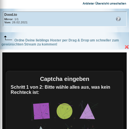
Dood.to
Anbieter Übersicht umschalten
Dood.to
Mirror
: 1/1
Vom
: 26.02.2021
Ordne Deine lieblings Hoster per Drag & Drop um schneller zum
gewünschten Stream zu kommen!