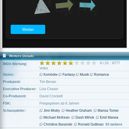
Weitere Details
6 / 10 :: 9777
IMDb Wertung:
Votes
Genre:
Komödie
Fantasy
Musik
Romance
Produzent:
Tim Bevan
Executive Producer:
Liza Chasin
Co-Produzent:
David Crockett
FSK:
Freigegeben ab 6 Jahren
Schauspieler:
Jimi Mistry
Heather Graham
Marisa Tomei
Michael McKean
Dash Mihok
Emil Marwa
Christine Baranski
Ronald Guttman
93 weitere