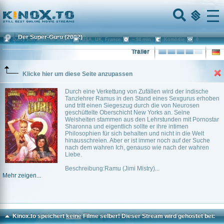
Home
Menu
Der Super-Guru
(2002)
Daisy von Scherler Mayer
USA, UK, France
~ 94 min.
Komödie
0
Trailer
Klicke hier um diese Seite anzupassen
Durch eine Verkettung von Zufällen wird der indische
Tanzlehrer Ramus in den Stand eines Sexgurus erhoben
und tritt einen Siegeszug durch die von Neurosen
geschüttelte Oberschicht New Yorks an. Seine
Weisheiten stammen aus den Lehrstunden mit Pornostar
Sharonna und eigentlich sollte er ihre intimen
Philosophien für sich behalten und nicht in die Welt
hinausschreien. Aber er ist immer noch auf der Suche
nach dem wahren Ich, genauso wie nach der wahren
Liebe.
Beschreibung:Ramu (Jimi Mistry)...
Mehr zeigen...
Kinox.to speichert
keine
Filme selber! Dieser Stream wird gehostet bei: