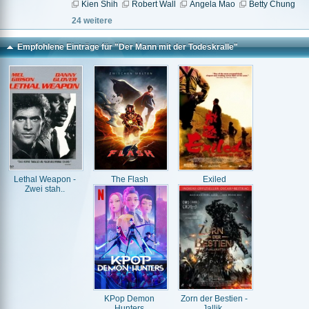
Kien Shih
Robert Wall
Angela Mao
Betty Chung
24 weitere
Empfohlene Einträge für "Der Mann mit der Todeskralle"
Lethal Weapon -
The Flash
Exiled
Zwei stah..
KPop Demon
Zorn der Bestien -
Hunters
Jallik..