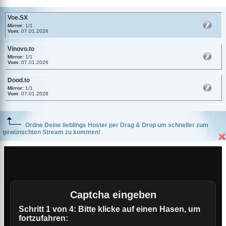
Voe.SX
Mirror
: 1/1
Vom
: 07.01.2026
Vinovo.to
Mirror
: 1/1
Vom
: 07.01.2026
Dood.to
Mirror
: 1/1
Vom
: 07.01.2026
Ordne Deine lieblings Hoster per Drag & Drop um schneller zum
gewünschten Stream zu kommen!