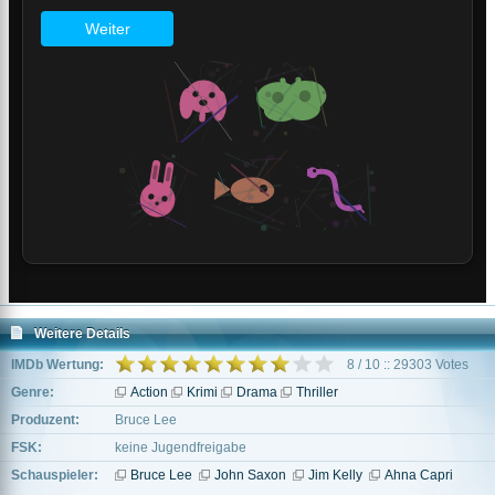
Weitere Details
IMDb Wertung:
8 / 10 :: 29303 Votes
Genre:
Action
Krimi
Drama
Thriller
Produzent:
Bruce Lee
FSK:
keine Jugendfreigabe
Schauspieler:
Bruce Lee
John Saxon
Jim Kelly
Ahna Capri