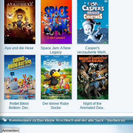
Aya und die Hexe
Space Jam: A New
Casper's
Legacy
verzauberte Weih..
Rettet Bikini
Der kleine Rabe
Night of the
Bottom: Der..
Socke
Animated Dea..
Kommentare zu Das kleine Arschloch und der alte Sack - Sterben ist
Scheiße