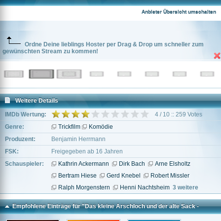
ist Scheiße
Anbieter Übersicht umschalten
Ordne Deine lieblings Hoster per Drag & Drop um schneller zum
gewünschten Stream zu kommen!
Weitere Details
IMDb Wertung:
4 / 10 :: 259 Votes
Genre:
Trickfilm
Komödie
Produzent:
Benjamin Herrmann
FSK:
Freigegeben ab 16 Jahren
Schauspieler:
Kathrin Ackermann
Dirk Bach
Arne Elsholtz
Bertram Hiese
Gerd Knebel
Robert Missler
Ralph Morgenstern
Henni Nachtsheim
3 weitere
Empfohlene Einträge für "Das kleine Arschloch und der alte Sack -
Sterben ist Scheiße"