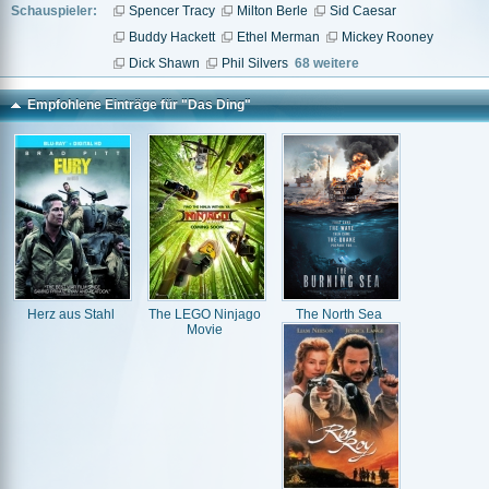
Schauspieler:
Spencer Tracy
Milton Berle
Sid Caesar
Buddy Hackett
Ethel Merman
Mickey Rooney
Dick Shawn
Phil Silvers
68 weitere
Empfohlene Einträge für "Das Ding"
Herz aus Stahl
The LEGO Ninjago
The North Sea
Movie