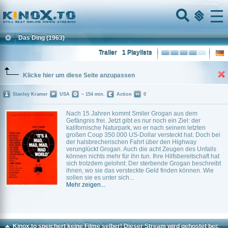
Home
Menu
Das Ding
(1963)
Trailer
1 Playlists
Klicke hier um diese Seite anzupassen
Stanley Kramer
USA
~ 154 min.
Action
0
Nach 15 Jahren kommt Smiler Grogan aus dem
Gefängnis frei. Jetzt gibt es nur noch ein Ziel: der
kalifornische Naturpark, wo er nach seinem letzten
großen Coup 350.000 US-Dollar versteckt hat. Doch bei
der halsbrecherischen Fahrt über den Highway
verunglückt Grogan. Auch die acht Zeugen des Unfalls
können nichts mehr für ihn tun. Ihre Hilfsbereitschaft hat
sich trotzdem gelohnt: Der sterbende Grogan beschreibt
ihnen, wo sie das versteckte Geld finden können. Wie
sollen sie es unter sich...
Mehr zeigen...
Kinox.to speichert
keine
Filme selber! Dieser Stream wird gehostet bei: