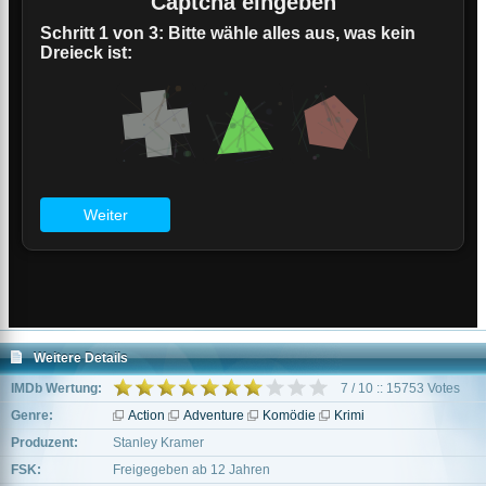
Weitere Details
IMDb Wertung:
7 / 10 :: 15753 Votes
Genre:
Action
Adventure
Komödie
Krimi
Produzent:
Stanley Kramer
FSK:
Freigegeben ab 12 Jahren