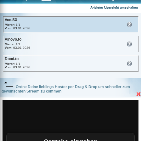
Voe.SX
Anbieter Übersicht umschalten
Voe.SX
Mirror
: 1/1
Vom
: 03.01.2026
Vinovo.to
Mirror
: 1/1
Vom
: 03.01.2026
Dood.to
Mirror
: 1/1
Vom
: 03.01.2026
Ordne Deine lieblings Hoster per Drag & Drop um schneller zum
gewünschten Stream zu kommen!