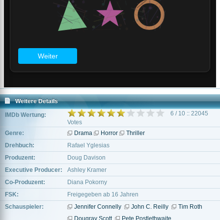
Weitere Details
6 / 10 :: 22045
IMDb Wertung:
Votes
Genre:
Drama
Horror
Thriller
Drehbuch:
Rafael Yglesias
Produzent:
Doug Davison
Executive Producer:
Ashley Kramer
Co-Produzent:
Diana Pokorny
FSK:
Freigegeben ab 16 Jahren
Schauspieler:
Jennifer Connelly
John C. Reilly
Tim Roth
Dougray Scott
Pete Postlethwaite