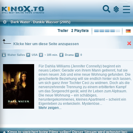
Home
Menu
Dark Water - Dunkle Wasser
(2005)
Trailer
2 Playlists
Klicke hier um diese Seite anzupassen
Walter Salles
USA
~ 105 min.
Drama
0
Für Dahlia Williams (Jennifer Connelly) beginnt ein
neues Leben: Gerade von ihrem Mann getrennt, hat sie
einen neuen Job und eine neue Wohnung gefunden. Die
gescheiterte Beziehung will sie endlich hinter sich lassen,
um sich ganz ihrer Tochter Ceci zu widmen. Doch als die
nervenzehrende Trennung zu einem erbitterten Kampf
um das Sorgerecht gerät, wird ihr Leben zum Alptraum.
Die neue Wohnung – ein schäbiges,
heruntergekommenes, kleines Apartment – scheint ein
Eigenleben zu entwickeln. Mysteriöse...
Mehr zeigen...
Kinox.to speichert
keine
Filme selber! Dieser Stream wird gehostet bei: