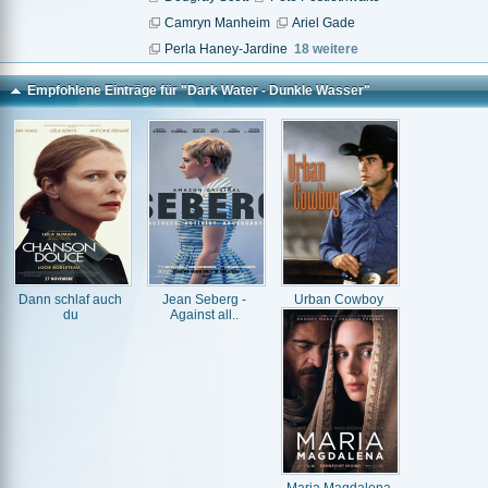
Camryn Manheim
Ariel Gade
Perla Haney-Jardine
18 weitere
Empfohlene Einträge für "Dark Water - Dunkle Wasser"
Dann schlaf auch
Jean Seberg -
Urban Cowboy
du
Against all..