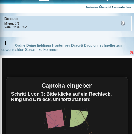
Dood.to
Anbieter Übersicht umschalten
Dood.to
Mirror
: 1/1
Vom
: 26.02.2021
Ordne Deine lieblings Hoster per Drag & Drop um schneller zum
gewünschten Stream zu kommen!