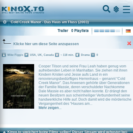
Home
Menu
Cold Creek Manor - Das Haus am Fluss
(2003)
Trailer
0 Playlists
Klicke hier um diese Seite anzupassen
Mike Figgis
USA, UK, Canada
~ 118 min.
Drama
0
Cooper Tilson und seine Frau Leah haben genug vom
aufreibenden Leben in Manhattan. Sie ziehen mit ihren
Kindern Kristen und Jesse aufs Land in ein
renovierungsbedürftiges Herrenhaus – genannt “Cold
Creek Manor”. Das Anwesen gehörte über Generationen
der Familie Massie, deren verschuldeter Nachkomme
Dale Massie es aber nicht halten konnte. Er drängt den
neuen Besitzern aus scheinheiliger Verbundenheit seine
handwerkliche Hilfe auf. Doch damit wird die mörderische
Vergangenheit des “Hauses am...
Mehr zeigen...
Kinox.to speichert
keine
Filme selber! Dieser Stream wird gehostet bei: