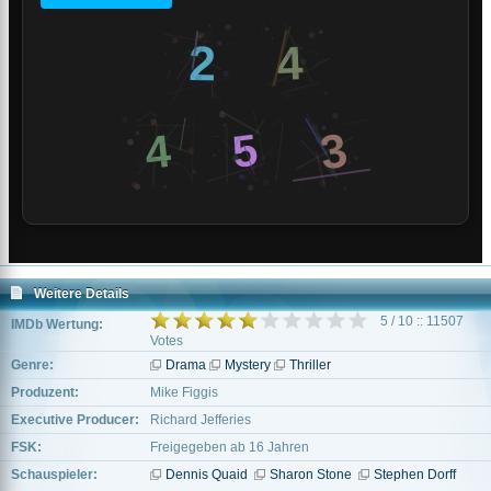
Weitere Details
5 / 10 :: 11507
IMDb Wertung:
Votes
Genre:
Drama
Mystery
Thriller
Produzent:
Mike Figgis
Executive Producer:
Richard Jefferies
FSK:
Freigegeben ab 16 Jahren
Schauspieler:
Dennis Quaid
Sharon Stone
Stephen Dorff