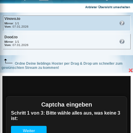
Vinovo.to
Anbieter Übersicht umschalten
Vinovo.to
Mirror
: 1/1
Vom
: 07.01.2026
Dood.to
Mirror
: 1/1
Vom
: 07.01.2026
Ordne Deine lieblings Hoster per Drag & Drop um schneller zum
gewünschten Stream zu kommen!