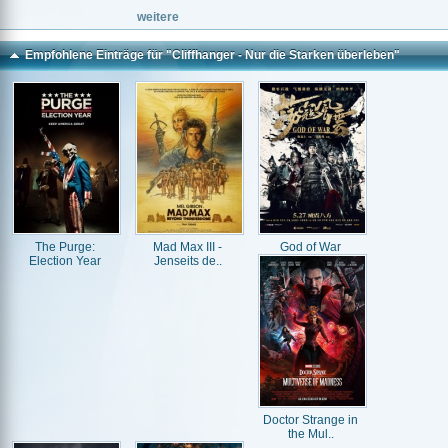
weitere
Empfohlene Einträge für "Cliffhanger - Nur die Starken überleben"
The Purge:
Mad Max III -
God of War
Election Year
Jenseits de..
Doctor Strange in
the Mul..