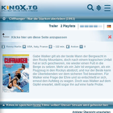
Home
Menu
Cliffhanger - Nur die Starken überleben
(1993)
Trailer
2 Playlists
Klicke hier um diese Seite anzupassen
Renny Harlin
USA, Italy, France
~ 112 min.
Action
0
Gabe Walker gilt als der beste Mann der Bergwacht in
den Rocky Mountains, doch nach einem tragischen Unfall
hat er sich geschworen, nie wieder einen Fuß in die
Berge zu setzen. Mehr als ein Jahr ist vergangen, als ein
Flugzeug in den Rockys abstürzt, und nur der Beste kann
die Überlebenden vor dem sicheren Tod bewahren. Für
Walker eine Frage der Ehre und so entschließt er sich,
erneut den Aufstieg zu wagen. Doch was Walker auf dem
Gipfel erwartet, stellt sogar ihn auf eine harte Probe.
Kinox.to speichert
keine
Filme selber! Dieser Stream wird gehostet bei:
Dood.to
Anbieter Übersicht umschalten