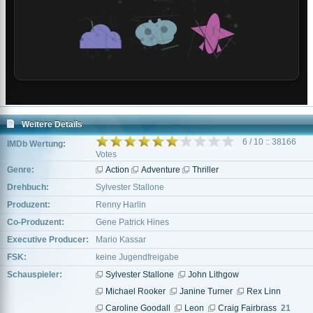
Weitere Details
6 / 10 :: 38166
IMDb Wertung:
Votes
Genre:
Action
Adventure
Thriller
Drehbuch:
Sylvester Stallone
Produzent:
Renny Harlin
Co-Produzent:
Gene Patrick Hines
Executive Producer:
Mario Kassar
FSK:
keine Jugendfreigabe
Schauspieler:
Sylvester Stallone
John Lithgow
Michael Rooker
Janine Turner
Rex Linn
Caroline Goodall
Leon
Craig Fairbrass
21