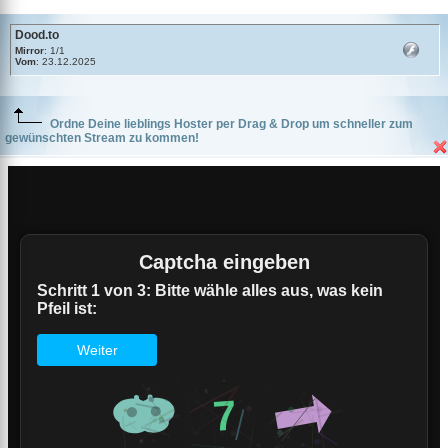
Dood.to
Mirror
: 1/1
Vom
: 23.12.2025
Ordne Deine lieblings Hoster per Drag & Drop um schneller zum
gewünschten Stream zu kommen!