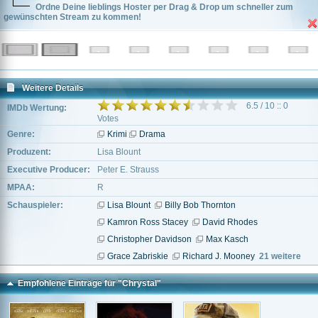
Ordne Deine lieblings Hoster per Drag & Drop um schneller zum
gewünschten Stream zu kommen!
Weitere Details
6.5 / 10 :: 0
IMDb Wertung:
Votes
Genre:
Krimi
Drama
Produzent:
Lisa Blount
Executive Producer:
Peter E. Strauss
MPAA:
R
Schauspieler:
Lisa Blount
Billy Bob Thornton
Kamron Ross Stacey
David Rhodes
Christopher Davidson
Max Kasch
Grace Zabriskie
Richard J. Mooney
21 weitere
Empfohlene Einträge für "Chrystal"