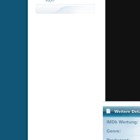
Weitere Details
IMDb Wertung:
Genre:
Komödie
Produzent:
Lou Adler
FSK:
keine Jugend
Schauspieler:
Cheech M
Pam Bille
Empfohlene Einträge für 