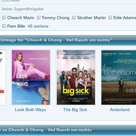
Both Ways
The Big Sick
Anderland
Beckenrand Sheriff
 Chong - Viel Rauch um nichts
tar abzugeben melde Dich bitte zuerst an.
in Konto bei uns hast, kannst Du Dich hier
registrieren
.
lscher film
or 16 Jahren
 Hostern läuft der falsche streifen
or 16 Jahren