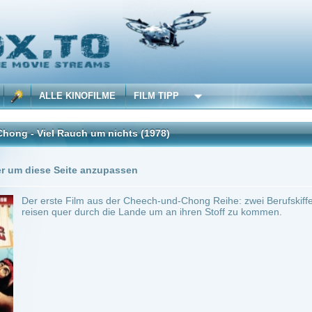
 KINOFILME
FILM TIPP
Rauch um nichts
(1978)
Trailer
2 Playlists
Seite anzupassen
e Film aus der Cheech-und-Chong Reihe: zwei Berufskiffer, die ständig auf der Suche
uer durch die Lande um an ihren Stoff zu kommen.
~ 86 min.
Komödie
0
ilme selber! Dieser Stream wird gehostet bei:
Voe.SX
Anbie