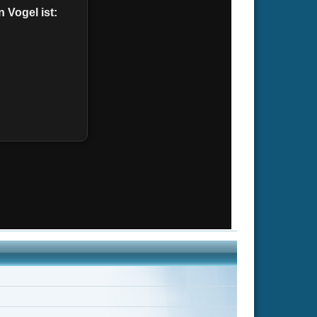
d Novo
Jane Moder