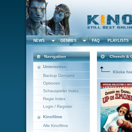
NEWS
GENRES
FAQ
PLAYLISTS
ALLE
Navigation
Cheech & Chong - Viel 
Unterseiten
Klicke hier um diese 
Backup Domains
Optionen
Der erst
reisen q
Schauspieler Index
Regie Index
Login / Register
Kinofilme
Alle Kinofilme
Filme
Lou Adler
USA
Alle Filme
Beliebte
Kinox.to speichert
keine
F