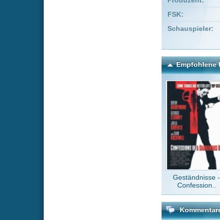
Geständnisse -
Look 
Confession..
Kommentare zu Cheech &
Um einen Kommen
Wenn Du noch ke
Alle Kommentare
(2)
MovShare fa
bullgart
v
Bei den DivX
bullgart
v