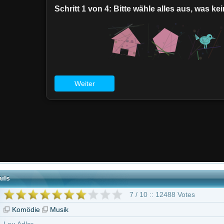
7 / 10 :: 12488 Votes
Musik
freigabe
arin
Tommy Chong
Strother Martin
Edie Adams
Harold Fong
Richar
45 weitere
"Cheech & Chong - Viel Rauch um nichts"