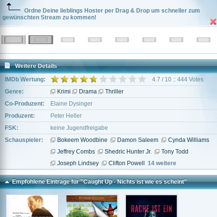
Ordne Deine lieblings Hoster per Drag & Drop um schneller zum
gewünschten Stream zu kommen!
Weitere Details
IMDb Wertung:
4.7 / 10 :: 444 Votes
Genre:
Krimi
Drama
Thriller
Co-Produzent:
Elaine Dysinger
Produzent:
Peter Heller
FSK:
keine Jugendfreigabe
Schauspieler:
Bokeem Woodbine
Damon Saleem
Cynda Williams
Jeffrey Combs
Shedric Hunter Jr.
Tony Todd
Joseph Lindsey
Clifton Powell
14 weitere
Empfohlene Einträge für "Caught Up - Nichts ist wie es scheint"