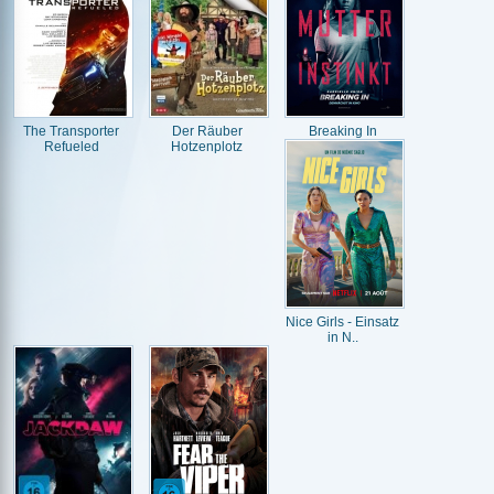
The Transporter
Der Räuber
Breaking In
Refueled
Hotzenplotz
Nice Girls - Einsatz
in N..