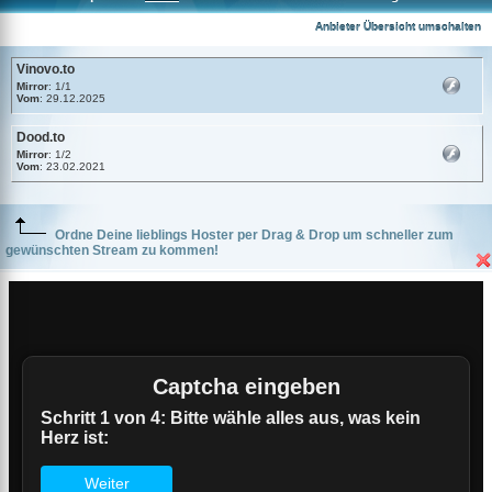
Vinovo.to
Anbieter Übersicht umschalten
Vinovo.to
Mirror
: 1/1
Vom
: 29.12.2025
Dood.to
Mirror
: 1/2
Vom
: 23.02.2021
Ordne Deine lieblings Hoster per Drag & Drop um schneller zum
gewünschten Stream zu kommen!