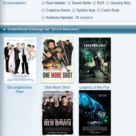
Schauspieler:
Paul Walker
David Belle
RZA
Gouchy Boy
Catalina Denis
Ayisha Issa
Carlo Rota
Andreas Apergis
38 weitere
Empfohlene Einträge für "Brick Mansions"
Ein ungleiches
One More Shot
Legend of the Fist
Paar