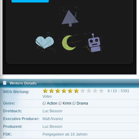
Weitere Details
6 / 10 :: 5391
IMDb Wertung:
Votes
Genre:
Action
Krimi
Drama
Drehbuch:
Luc Besson
Executive Producer:
Matt Alvarez
Produzent:
Luc Besson
FSK:
Freigegeben ab 16 Jahren