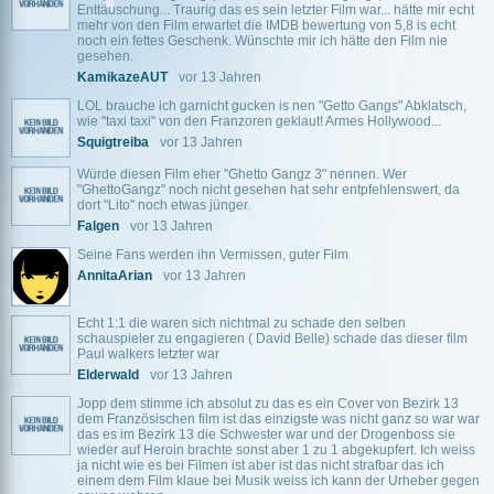
Enttäuschung... Traurig das es sein letzter Film war... hätte mir echt
mehr von den Film erwartet die IMDB bewertung von 5,8 is echt
noch ein fettes Geschenk. Wünschte mir ich hätte den Film nie
gesehen.
KamikazeAUT
vor 13 Jahren
LOL brauche ich garnicht gucken is nen "Getto Gangs" Abklatsch,
wie "taxi taxi" von den Franzoren geklaut! Armes Hollywood...
Squigtreiba
vor 13 Jahren
Würde diesen Film eher "Ghetto Gangz 3" nennen. Wer
"GhettoGangz" noch nicht gesehen hat sehr entpfehlenswert, da
dort "Lito" noch etwas jünger.
Falgen
vor 13 Jahren
Seine Fans werden ihn Vermissen, guter Film
AnnitaArian
vor 13 Jahren
Echt 1:1 die waren sich nichtmal zu schade den selben
schauspieler zu engagieren ( David Belle) schade das dieser film
Paul walkers letzter war
Elderwald
vor 13 Jahren
Jopp dem stimme ich absolut zu das es ein Cover von Bezirk 13
dem Französischen film ist das einzigste was nicht ganz so war war
das es im Bezirk 13 die Schwester war und der Drogenboss sie
wieder auf Heroin brachte sonst aber 1 zu 1 abgekupfert. Ich weiss
ja nicht wie es bei Filmen ist aber ist das nicht strafbar das ich
einem dem Film klaue bei Musik weiss ich kann der Urheber gegen