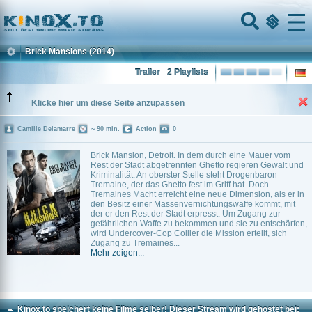
Home
Menu
Brick Mansions
(2014)
Trailer
2 Playlists
Klicke hier um diese Seite anzupassen
Camille Delamarre
~ 90 min.
Action
0
Brick Mansion, Detroit. In dem durch eine Mauer vom
Rest der Stadt abgetrennten Ghetto regieren Gewalt und
Kriminalität. An oberster Stelle steht Drogenbaron
Tremaine, der das Ghetto fest im Griff hat. Doch
Tremaines Macht erreicht eine neue Dimension, als er in
den Besitz einer Massenvernichtungswaffe kommt, mit
der er den Rest der Stadt erpresst. Um Zugang zur
gefährlichen Waffe zu bekommen und sie zu entschärfen,
wird Undercover-Cop Collier die Mission erteilt, sich
Zugang zu Tremaines...
Mehr zeigen...
Kinox.to speichert
keine
Filme selber! Dieser Stream wird gehostet bei: