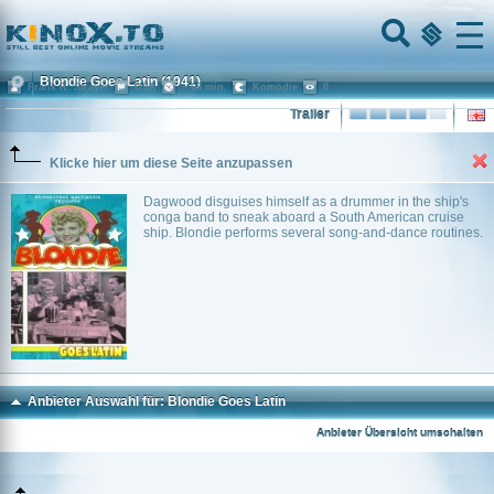
Home
Menu
Blondie Goes Latin
(1941)
Frank R. Strayer
USA
~ 68 min.
Komödie
0
Trailer
Klicke hier um diese Seite anzupassen
Dagwood disguises himself as a drummer in the ship's
conga band to sneak aboard a South American cruise
ship. Blondie performs several song-and-dance routines.
Anbieter Auswahl für: Blondie Goes Latin
Anbieter Übersicht umschalten