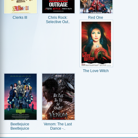
Clerks III
Chris Rock:
Red One
Selective Out..
The Love Witch
Beetlejuice
Venom: The Last
Beetlejuice
Dance -..