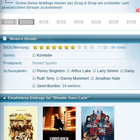
Ordne Deine lieblings Hoster per Drag & Drop um schneller zum
gewünschten Stream zu kommen!
Weitere Details
IMDb Wertung:
7 / 10 :: 84 Votes
Genre:
Komödie
Produzent:
Robert Sparks
Schauspieler:
Penny Singleton
Arthur Lake
Larry Simms
Daisy
Ruth Terry
Danny Mummert
Jonathan Hale
Janet Burston
19 weitere
Empfohlene Einträge für "Blondie Goes Latin"