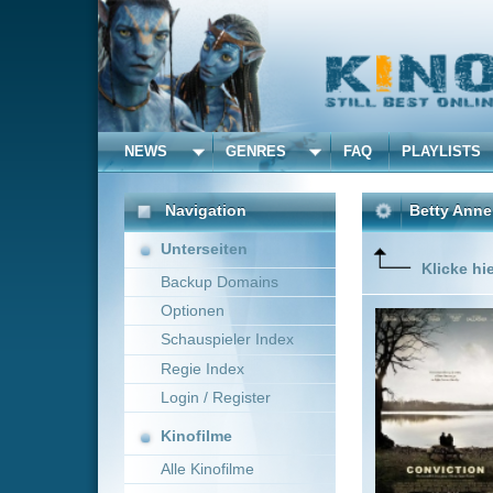
NEWS
GENRES
FAQ
PLAYLISTS
ALLE
Navigation
Betty Anne Waters
(2010
Unterseiten
Klicke hier um diese 
Backup Domains
Optionen
Die Gesc
örtliche 
Schauspieler Index
aufgrund 
Regie Index
beleidige
damals a
Login / Register
Mehr zeig
Kinofilme
Alle Kinofilme
Filme
Tony Goldwyn
USA
Alle Filme
Beliebte
Anbieter Auswahl für: Bet