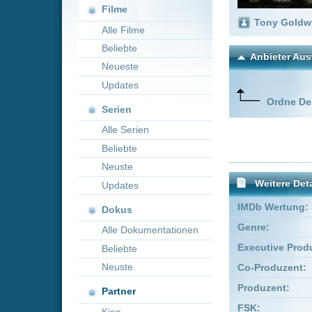
Neueste
Updates
Ordne Deine lieblings
Serien
Alle Serien
Beliebte
Neuste
Weitere Details
Updates
IMDb Wertung:
Dokus
Genre:
Biog
Alle Dokumentationen
Executive Producer:
Markus
Beliebte
Neuste
Co-Produzent:
Ed Cathe
Produzent:
Tony G
Partner
FSK:
Freige
Kion
Schauspieler:
Hila
John
Empfohlene Einträge für 