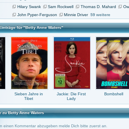
n Jahre in
Jackie: Die First
Bombshell
Loving Vincent
Tibet
Lady
ne Waters
tar abzugeben melde Dich bitte zuerst an.
in Konto bei uns hast, kannst Du Dich hier
registrieren
.
sführliche Inhaltsangabe. Mehr gibt es in dem Streifen auch nicht zu sehen. Aber au
g. Für das Genre gar nicht schlecht umgesetzt. Anschauen lohnt sich , wenn man auf
men steht.
il
vor 12 Jahren