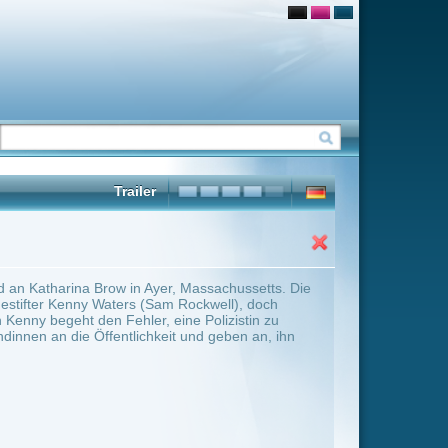
 Massachussetts. Die
 Rockwell), doch
ne Polizistin zu
t und geben an, ihn
ter Übersicht umschalten