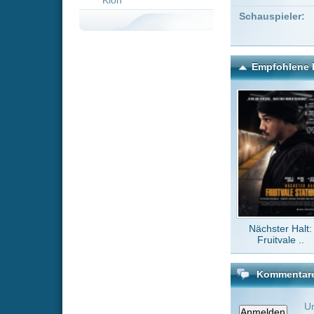
Nächster Halt:
Siebe
Fruitvale ..
Kommentare zu Betty An
Um einen Kommen
Wenn Du noch ke
Alle Kommentare
(1)
Ziemlich au
Inszenierun
Gerichtsdra
Gerontoph