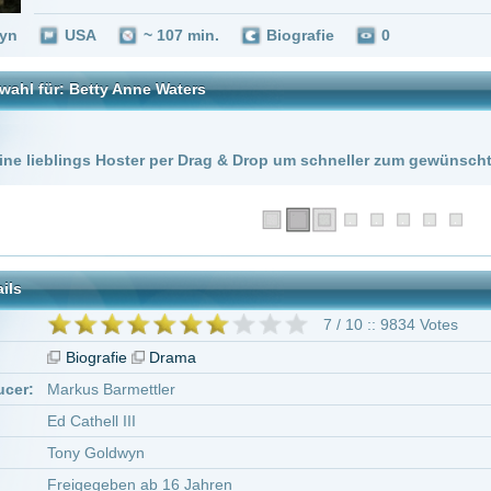
 Hoster per Drag & Drop um schneller zum gewünschten Stream zu kommen!
7 / 10 :: 9834 Votes
rafie
Drama
 Barmettler
ll III
oldwyn
geben ab 16 Jahren
ry Swank
Sam Rockwell
Thomas D. Mahard
Owen Campbell
Conor Don
 Pyper-Ferguson
Minnie Driver
59 weitere
"Betty Anne Waters"