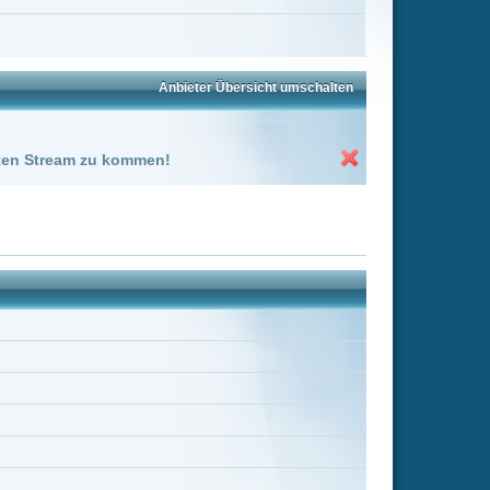
ovan
Laurie Brown