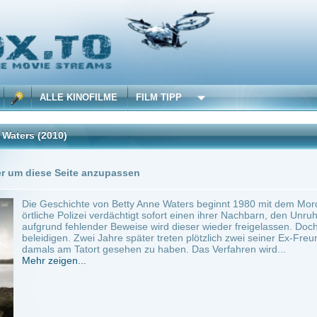
 KINOFILME
FILM TIPP
)
Trailer
Seite anzupassen
hichte von Betty Anne Waters beginnt 1980 mit dem Mord an Katharina Brow in Ayer,
Polizei verdächtigt sofort einen ihrer Nachbarn, den Unruhestifter Kenny Waters (Sam
fehlender Beweise wird dieser wieder freigelassen. Doch Kenny begeht den Fehler, ei
n. Zwei Jahre später treten plötzlich zwei seiner Ex-Freundinnen an die Öffentlichkei
m Tatort gesehen zu haben. Das Verfahren wird...
en...
~ 107 min.
Biografie
0
ty Anne Waters
Anbie